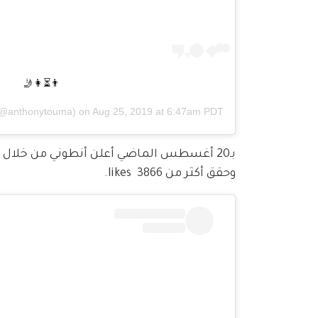
👨⏳👩🤳
@anthonytouma) on
Aug 25, 2019 at 6:47am PDT
وحقق أكثر من 3866  likes.