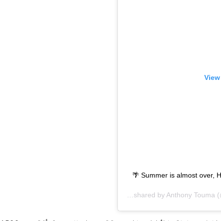
View
A post shared by
Anthony Touma
(