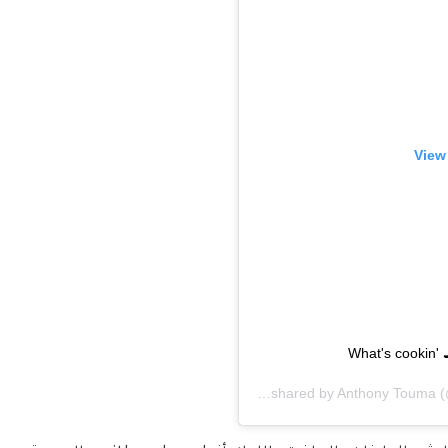
View
What's cookin'
A post shared by
Anthony Touma
(