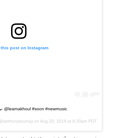
 this post on Instagram
 🍳 @leamakhoul #soon #newmusic
@anthonytouma) on
Aug 20, 2019 at 8:20am PDT