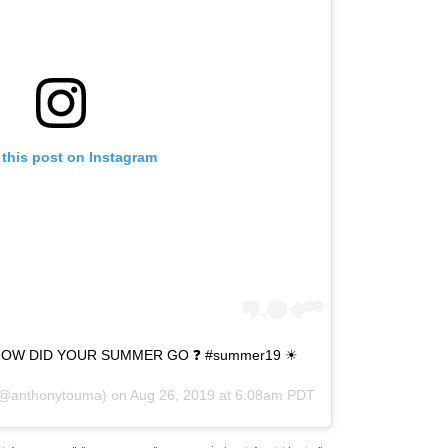
 this post on Instagram
☀ Summer is almost over, HOW DID YOUR SUMMER GO ❓ #summer19 🌴
@anthonytouma) on
Aug 26, 2019 at 6:08am PDT