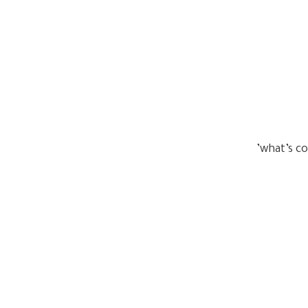
بـ20 أغسطس الماضي أعلن أنطوني من خلال هذه الصورة عن تعاون فني قريب يجمعه بليا مخول وكتب:what’s cookin’ 