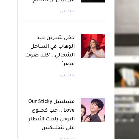
من تركي آل الشيخ
ميكس
حفل شيرين عبد
الوهاب في الساحل
الشمالي.. "كلنا صوت
مصر"
ميكس
مسلسل Our Sticky
Love .. حب كحلوى
التوفي يلفت الأنظار
على نتفليكس