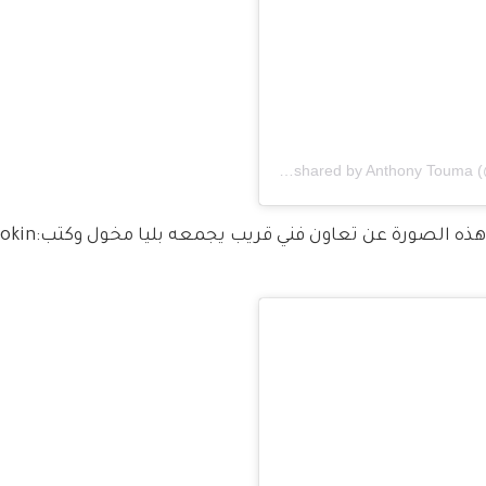
A post shared by
Anthony Touma
(