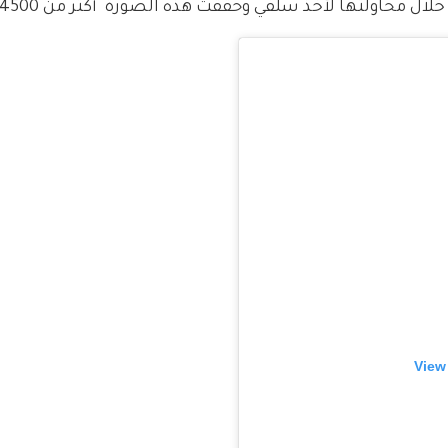
حاولتها لأخذ سلفي وحققت هذه الصورة  أكتر من 4500 likes.
View