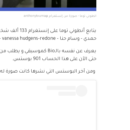
انطوني توما - صورة من إنستغرام @anthonytouma
حمدي - وسام حنا - zedd- vanessa hudgens-redone-  وغيرهم.
حتى الآن على هذا الحساب 901 بوستس.
 ومن آخر البوستس التي نشرها كانت صورة له بيظهر م