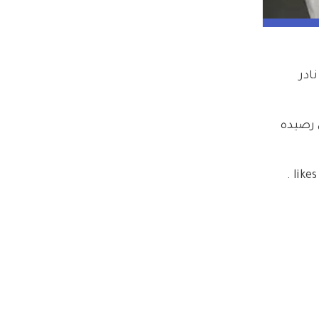
 - نادر 
 جميع المتابعين أن يستمعوا إلى ألبومه Ups And Downs، وفي رصيده 