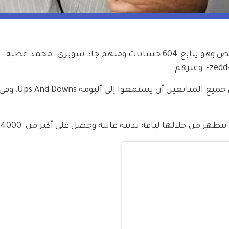
يتابع أنطوني توما على إنستغرام 133 ألف شخص وهو يتابع 604 حسابات ومنهم جاد شويري- محمد عطية
يعرف عن نفسه بالـBio كموسيقي و يطلب من
ن خلالها لياقة بدنية عالية وحصل على أكثر من  4000 likes .