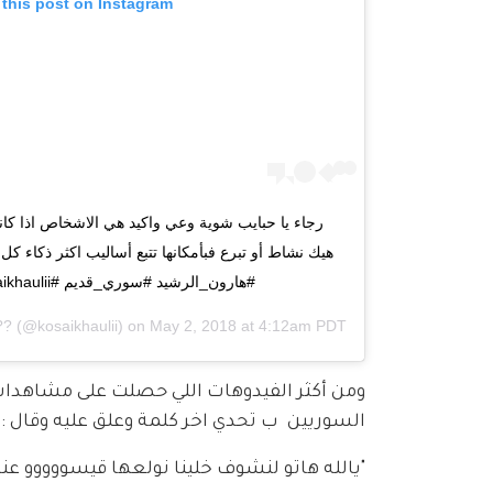
 this post on Instagram
رجاء يا حبايب شوية وعي واكيد هي الاشخاص اذا كا
هيك نشاط أو تبرع فبأمكانها تتبع أساليب اكثر ذكاء 
#هارون_الرشيد #سوري_قديم #kosaikhauli #kosaikhaulii
??
(@kosaikhaulii) on
May 2, 2018 at 4:12am PDT
السوريين  ب تحدي اخر كلمة وعلق عليه وقال :
"يالله هاتو لنشوف خلينا نولعها قيسووووو عن