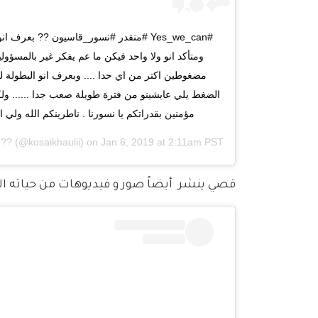
#Yes_we_can #منقدر #نسور_قاسيون ?? بعر
ومتأكد انو ولا واحد فيكن ما عم يفكر غير بالمسؤول
مضغوطين اكتر من اي حدا .... وبعرف انو البطولة ل
الضغط يلي عايشينو من فترة طويلة صعب جدا ...... ولك
مؤمنين بقدراتكم يا نسورنا . ناطرينكم الله ولي 
-??
(@kosaikhaulii) on
Jan 6, 2019 at 2:11am PST
قصي ينشر  أيضاً صور و فيديوهات من حياته الاجتماع