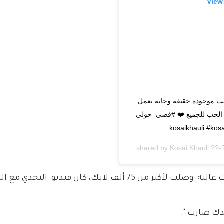
View
نت موجودة حقيقة وحابة تعمل 
كل الحب للجميع ❤️ #قصي_خولي 
A post shared by
Kosai Khauli ??-
ومن أكثر الفيدوهات اللي حصلت على مشاهدات عالية  وصلت لأكتر من 75 ألف لايك، كان فيديو  ا
دك صارت ".