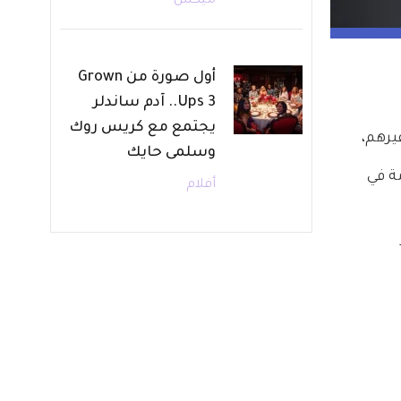
ميكس
أول صورة من Grown
Ups 3.. آدم ساندلر
يجتمع مع كريس روك
يرهم،
وسلمى حايك
ة في 
أفلام