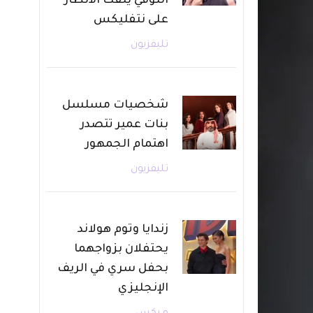
التوفي يلفت الأنظار
على نتفليكس
تليفزيون
شخصيات مسلسل
بنات عمير تتصدر
اهتمام الجمهور
تليفزيون
زندايا وتوم هولاند
يحتفلان بزواجهما
بحفل سري في الريف
الإنجليزي