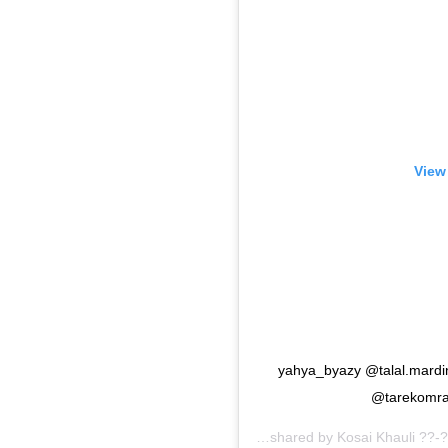
View
yahya_byazy @talal.mardini @ 
@tarekomra
A post shared by
Kosai Khauli ??-