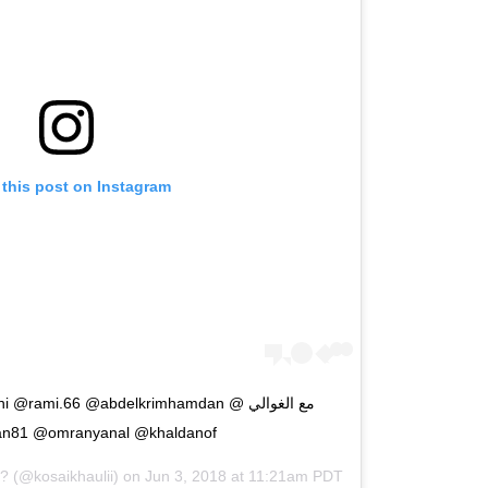
 this post on Instagram
مع الغوالي @rami.66 @abdelkrimhamdan
n81 @omranyanal @khaldanof
??
(@kosaikhaulii) on
Jun 3, 2018 at 11:21am PDT