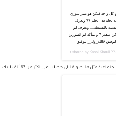
ف انو كل واحد فيكن هو نسر سوري 
ية تجاه هذا الحلم ?? وبعرف 
يست بالبسيطة.... ويعرف انو 
ن منقدر ? و متأكد انو السورين 
التوفيق #الله_ولي_التوفيق
A post shared by
Kosai Khauli ??
ية مثل هالصورة اللي حصلت على اكثر من 63 ألف لايك.