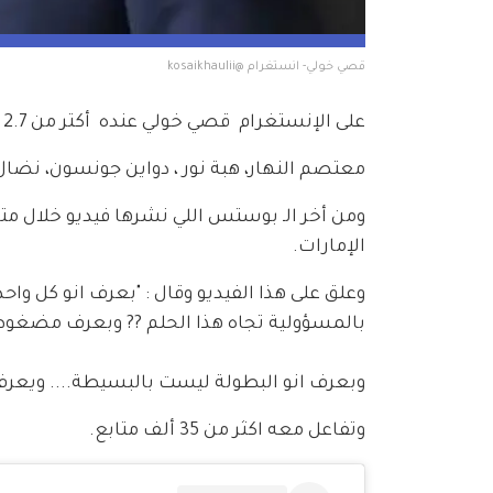
قصي خولي- انستغرام @kosaikhaulii
على الإنستغرام  قصي خولي عنده  أكتر من 2.7 مليون متابع  وهو بتابع 557 شخص من بيناتهم :
معتصم النهار، هبة نور ، دواين جونسون، نضال 
ومن أخر الـ بوستس اللي نشرها فيديو خلال 
الإمارات. 
وعلق على هذا الفيديو وقال : "بعرف انو كل واح
بالمسؤولية تجاه هذا الحلم ?? وبعرف مضغوطين
وبعرف انو البطولة ليست بالبسيطة.... ويعرف
وتفاعل معه اكثر من 35 ألف متابع.