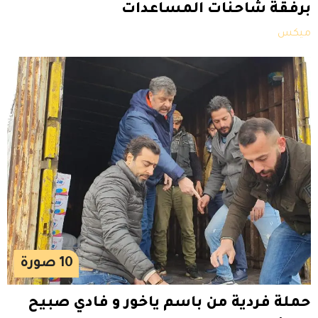
برفقة شاحنات المساعدات
ميكس
10
صورة
حملة فردية من باسم ياخور و فادي صبيح