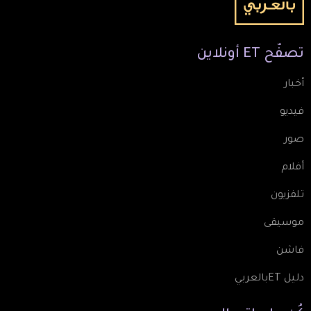
تصفّح
ET
أونلاين
أخبار
فيديو
صور
أفلام
تلفزيون
موسيقى
فاشن
دليل ETبالعربي