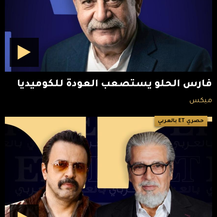
فارس الحلو يستصعب العودة للكوميديا
ميكس
حصري ET بالعربي