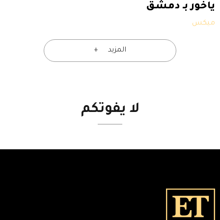
ياخور بـ دمشق
ميكس
المزيد
لا
يفوتكم