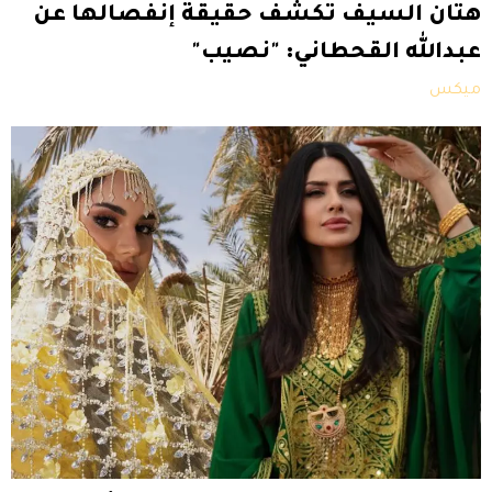
هتان السيف تكشف حقيقة إنفصالها عن
عبدالله القحطاني: "نصيب"
ميكس