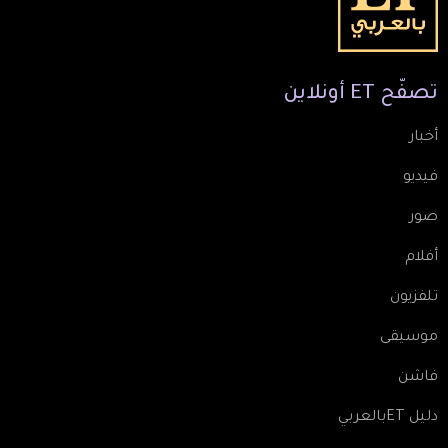
تصفّح
ET
أونلاين
أخبار
فيديو
صور
أفلام
تلفزيون
موسيقى
فاشن
دليل ETبالعربي