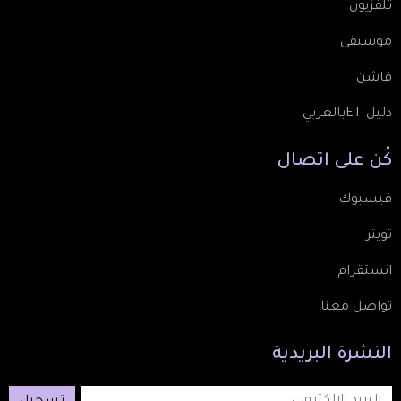
تلفزيون
موسيقى
فاشن
دليل ETبالعربي
كُن
على
اتصال
فيسبوك
تويتر
انستقرام
تواصل معنا
النشرة
البريدية