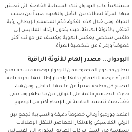
مستلهماً عالم البودوار، تلك المساحة الخاصة التي تعيش 
فيها المرأة لحظات من التأمل والهدوء بعيداً عن صخب 
الحياة. ومن خلال هذه الفكرة، قدّم المصمم الإيطالي رؤية 
تحتفي بالأنوثة الهادئة، حيث يتحول ارتداء الملابس إلى 
طقس شخصي يعكس الهوية ويكشف عن جوانب أكثر 
غموضاً وإغراءً من شخصية المرأة.
البودوار... مصدر إلهام للأنوثة الراقية
ينطلق مفهوم المجموعة من البودوار بوصفه مساحة تمنح 
المرأة فرصة للاهتمام بذاتها واختيار إطلالاتها بحرية تامة، 
لتصبح كل قطعة تعبيراً عن عالمها الداخلي. ومن هنا، 
جاءت التصاميم قائمة على التوازن بين ما يظهر وما يبقى 
خفياً، حيث تتجسد الجاذبية في الإيحاء أكثر من الوضوح.
اعتمد جورجيو أرماني خطوطاً دقيقة وانسيابية تجمع بين 
الرقي الكلاسيكي والابتكار المعاصر، لتنتقل الإطلالات 
بسلاسة من السترات ذات الطابع الذكوري إلى الفساتين 