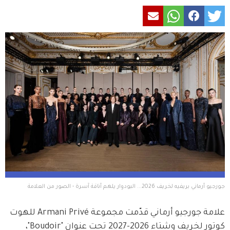
جورجيو أرماني بريفيه لخريف 2026... البودوار يلهم أناقة آسرة - الصور من العلامة 
علامة جورجيو أرماني قدّمت مجموعة Armani Privé للهوت 
كوتور لخريف وشتاء 2026-2027 تحت عنوان "Boudoir"، 