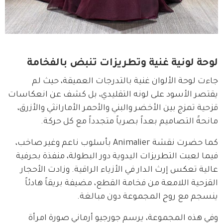
لوحة لونية غنية وتطريزات تنبض بالفخامة
جاءت لوحة الألوان غنية بالتدرجات العميقة، حيث لم 
يقتصر الأسود على لونه التقليدي، بل كشف عن انعكاسات 
قزحية تمزج بين الأخضر والبني والأحمر الأمارانثي والأزرق، 
مانحةً التصاميم بعداً بصرياً متجدداً مع كل حركة.
كما حضرت نقشة Animalier بأسلوب ناعم وغير صاخب، 
فيما لعبت التطريزات اليدوية دور البطولة، منفذة بحرفية 
عالية تعكس إرث الدار في الأزياء الراقية. وزادت الأحجار 
القزحية اللامعة من فخامة القطع، مضيفة بريقاً هادئاً 
ينسجم مع روح المجموعة دون مبالغة.
وفي هذه المجموعة، يرسم جورجيو أرماني صورة امرأة 