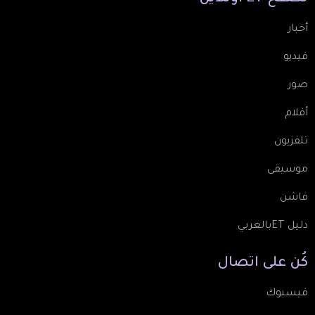
أخبار
فيديو
صور
أفلام
تلفزيون
موسيقى
فاشن
دليل ETبالعربي
كُن
على
اتصال
فيسبوك