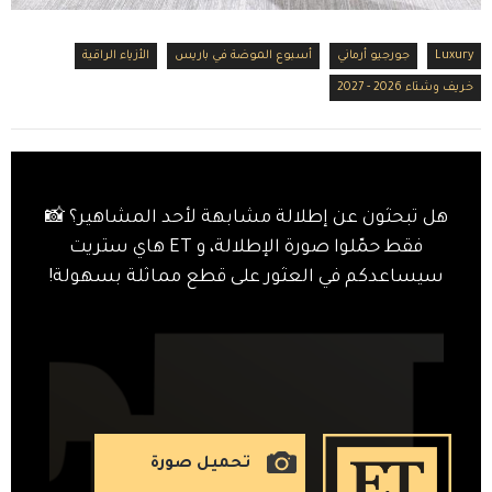
Luxury
جورجيو أرماني
أسبوع الموضة في باريس
الأزياء الراقية
خريف وشتاء 2026 - 2027
هل تبحثون عن إطلالة مشابهة لأحد المشاهير؟ 📸
فقط حمّلوا صورة الإطلالة، و ET هاي ستريت
سيساعدكم في العثور على قطع مماثلة بسهولة!
تحميل صورة