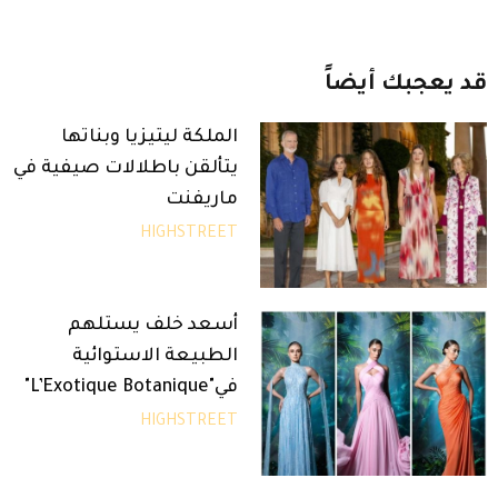
قد
يعجبك
أيضاً
الملكة ليتيزيا وبناتها
يتألقن باطلالات صيفية في
ماريفنت
HIGHSTREET
أسعد خلف يستلهم
الطبيعة الاستوائية
في"L’Exotique Botanique"
HIGHSTREET