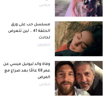
ميكس
مسلسل حب على ورق
الحلقة 41 .. لين تتعرض
لحادث
تليفزيون
وفاة والد ليونيل ميسي عن
عمر 68 عامًا بعد صراع مع
المرض
ميكس