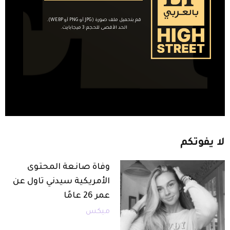
قم بتحميل ملف صورة (JPG أو PNG أو WEBP).
الحد الأقصى للحجم: 3 ميجابايت.
لا
يفوتكم
وفاة صانعة المحتوى
الأمريكية سيدني تاول عن
عمر 26 عامًا
ميكس