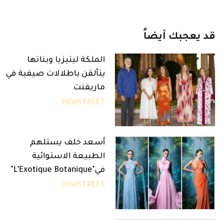
قد
يعجبك
أيضاً
الملكة ليتيزيا وبناتها
يتألقن باطلالات صيفية في
ماريفنت
HIGHSTREET
أسعد خلف يستلهم
الطبيعة الاستوائية
في"L’Exotique Botanique"
HIGHSTREET