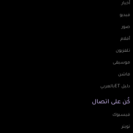
أخبار
فيديو
صور
أفلام
تلفزيون
موسيقى
فاشن
دليل ETبالعربي
كُن
على
اتصال
فيسبوك
تويتر