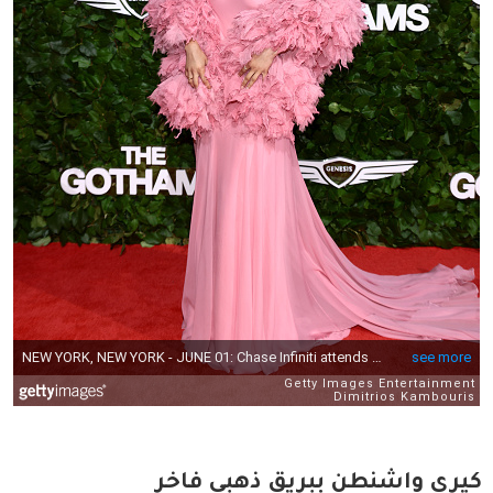
كيري واشنطن ببريق ذهبي فاخر