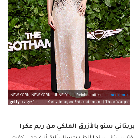
بريتاني سنو بالأزرق الملكي من ريم عكرا
لفتت بريتاني سنو الأنظار بفستان أزرق أنيق حمل توقيع 