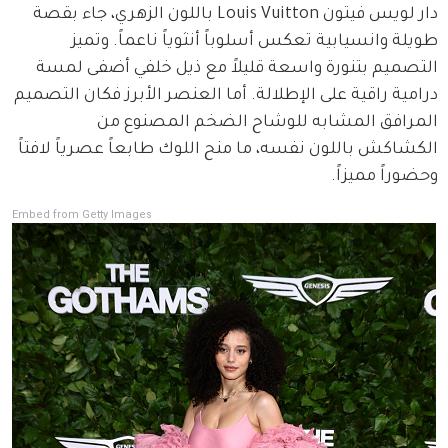
دار لويس فيتون Louis Vuitton باللون الزهري، جاء بقصة 
طويلة وانسيابية تعكس أسلوباً أنثوياً ناعماً. وتميز 
التصميم بتنورة واسعة قليلاً مع ذيل خلفي أضفى لمسة 
درامية راقية على الإطلالة. أما العنصر الأبرز فكان التصميم 
المرافق المشابه للوشاح الضخم المصنوع من 
الكشاكش باللون نفسه، ما منح اللوك طابعاً عصرياً لافتاً 
وحضوراً مميزاً.
Embed from Getty Images