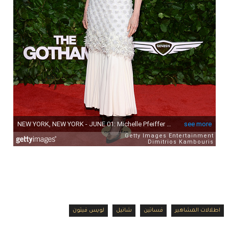
اطلالات المشاهير
فساتين
شانيل
لويس فيتون