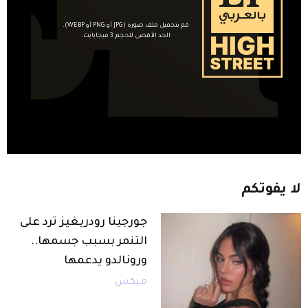
قم بتحميل ملف صورة (JPG أو PNG أو WEBP).
الحد الأقصى للحجم: 3 ميجابايت.
لا
يفوتكم
جورجينا رودريغيز ترد على
التنمر بسبب جسمها..
ورونالدو يدعمها
ميكس