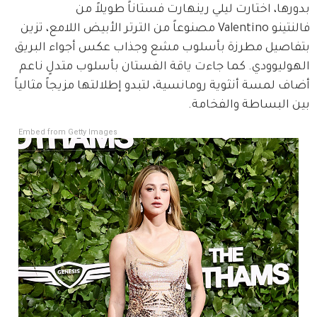
بدورها، اختارت ليلي رينهارت فستاناً طويلاً من 
فالنتينو Valentino مصنوعاً من الترتر الأبيض اللامع، تزين 
بتفاصيل مطرزة بأسلوب مشع وجذاب عكس أجواء البريق 
الهوليوودي. كما جاءت ياقة الفستان بأسلوب متدلٍ ناعم 
أضاف لمسة أنثوية رومانسية، لتبدو إطلالتها مزيجاً مثالياً 
بين البساطة والفخامة.
Embed from Getty Images