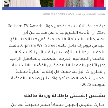
فساتين النجمات في جوائز  Gotham TV Awards 2026 
مرة جديدة، أثبتت سجادة حفل جوائز Gotham TV Awards 
2026 أن الأناقة التلفزيونية لا تقل فخامة عن أبرز 
المهرجانات السينمائية العالمية. ففي هذا الحدث الذي 
أُقيم في نيويورك داخل قاعة Cipriani Wall Street، تألقت 
النجمات بإطلالات تنوّعت بين الفساتين الكلاسيكية 
الناعمة والتصاميم الجريئة المفعمة بالتفاصيل الراقية. 
ومن الألوان المعدنية اللامعة إلى القصّات الانسيابية 
والتطريزات البرّاقة، حملت كل إطلالة أسلوباً مختلفاً 
يعكس شخصية صاحبته ويواكب أبرز صيحات الموضة 
لموسم 2026.
تشيس إنفينيتي بإطلالة وردية حالمة
اختارت تشيس إنفينيتي فستاناً صمم خصيصاَ لها من 