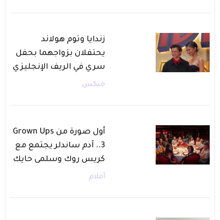
زندايا وتوم هولاند
يحتفلان بزواجهما بحفل
سري في الريف الإنجليزي
ميكس
أول صورة من Grown Ups
3.. آدم ساندلر يجتمع مع
كريس روك وسلمى حايك
أفلام