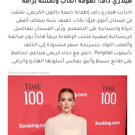
هيلاري داف: نعومة الكاب ولمسة براقة
اختارت هيلاري داف إطلالة ناعمة باللون الكريمي، تمثلت 
في فستان أنثوي مزوّد بكاب خفيف شبه شفاف أضفى 
حركة وانسيابية على التصميم. وزُيّن الفستان بتفاصيل 
كريستالية صغيرة منحت الإطلالة بريقاً هادئاً دون مبالغة.
وأكملت اللوك بتسريحة شعر مشدودة إلى الخلف 
بأسلوب Ponytail  ناعم، مع حذاء كريمي متناغم، لتحافظ 
على طابع بسيط وأنيق يعكس أسلوبها الهادئ والراقي.
Embed from Getty Images