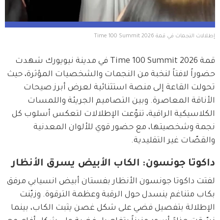
إطلالات النجمات في قمة Time 100 Summit 2026  
قمة Time 100 Summit 2026 في مدينة نيويورك شهدت 
حضوراً لافتاً لنخبة من النجمات والشخصيات المؤثرة، حيث 
تحولت القاعة إلى منصة استثنائية لعرض أبرز صيحات 
الأناقة المعاصرة. وبين التصاميم الجريئة واللمسات 
الكلاسيكية الراقية، تنوّعت الإطلالات لتعكس أسلوب كل 
نجمة وشخصيتها، مع حضور قوي للألوان المعدنية 
والقصّات غير التقليدية.
داكوتا جونسون: الكاب الأبيض يسرق الأنظار
لفتت داكوتا جونسون الأنظار بفستان أبيض انسيابي مرفق 
بكاب متناغم ينسدل حول الرقبة وعظمة الترقوة. وزيّنت 
الإطلالة بتفصيل فضي على شكل غصن يثبت الكاب، بينما 