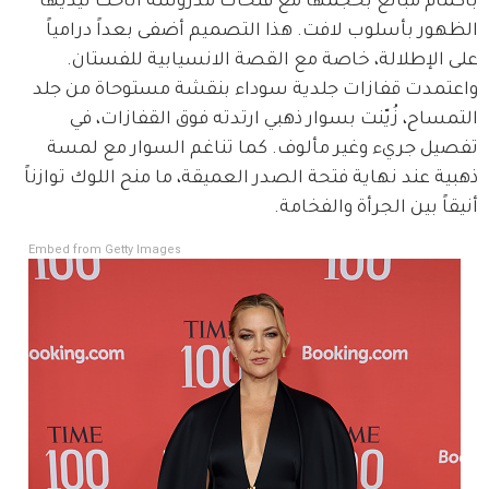
بأكمام مبالغ بحجمها مع فتحات مدروسة أتاحت ليديها 
الظهور بأسلوب لافت. هذا التصميم أضفى بعداً درامياً 
على الإطلالة، خاصة مع القصة الانسيابية للفستان.
واعتمدت قفازات جلدية سوداء بنقشة مستوحاة من جلد 
التمساح، زُيّنت بسوار ذهبي ارتدته فوق القفازات، في 
تفصيل جريء وغير مألوف. كما تناغم السوار مع لمسة 
ذهبية عند نهاية فتحة الصدر العميقة، ما منح اللوك توازناً 
أنيقاً بين الجرأة والفخامة.
Embed from Getty Images