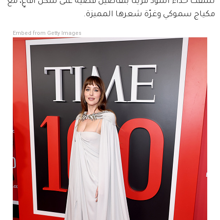
نسّقت حذاءً أسود مزيناً بتفاصيل فضية على شكل أفاعٍ، مع 
مكياج سموكي وغرّة شعرها المميزة.
Embed from Getty Images