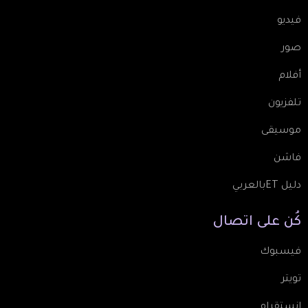
فيديو
صور
أفلام
تلفزيون
موسيقى
فاشن
دليل ETبالعربي
كُن
على
اتصال
فيسبوك
تويتر
انستقرام