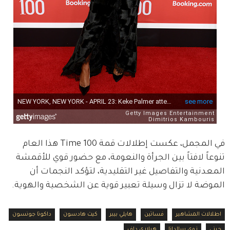
في المجمل، عكست إطلالات قمة Time 100 هذا العام 
تنوعاً لافتاً بين الجرأة والنعومة، مع حضور قوي للأقمشة 
المعدنية والتفاصيل غير التقليدية، لتؤكد النجمات أن 
الموضة لا تزال وسيلة تعبير قوية عن الشخصية والهوية.
اطلالات المشاهير
فساتين
هايلي بيبر
كيت هادسون
داكوتا جونسون
جيني
زوي سالدانا
هيلاري داف