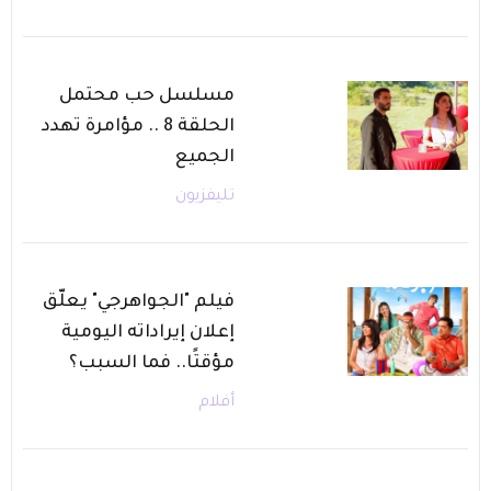
مسلسل حب محتمل
الحلقة 8 .. مؤامرة تهدد
الجميع
تليفزيون
فيلم "الجواهرجي" يعلّق
إعلان إيراداته اليومية
مؤقتًا.. فما السبب؟
أفلام