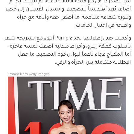
تميز بصدر درامي مع فتحة Cutout لافتة، تم تثبيتها بحزام 
أضاف بُعداً هندسياً للتصميم. وانسدل الفستان إلى خصر 
وتنورة شفافة متناغمة، ما أضفى خفة وأناقة مع جرأة 
واضحة في اختيار الخامات.
وأكملت جيني إطلالتها بحذاء Pump أنيق، مع تسريحة شعر 
بأسلوب كعكة ريترو، وأقراط متدلية أضفت لمسة فاخرة. 
أما المكياج فجاء ناعماً ليوازن قوة التصميم، ما جعل 
الإطلالة متكاملة بين الجرأة والرقي.
Embed from Getty Images