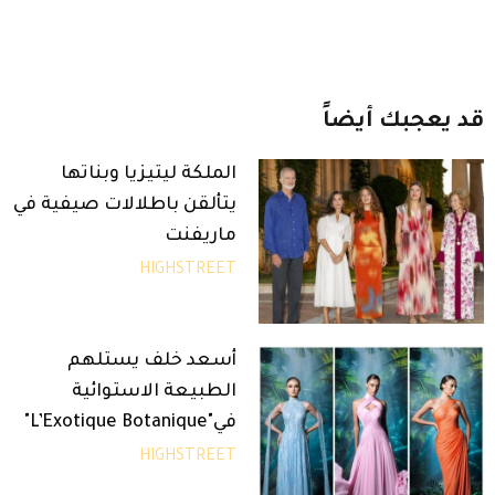
قد
يعجبك
أيضاً
الملكة ليتيزيا وبناتها
يتألقن باطلالات صيفية في
ماريفنت
HIGHSTREET
أسعد خلف يستلهم
الطبيعة الاستوائية
في"L’Exotique Botanique"
HIGHSTREET