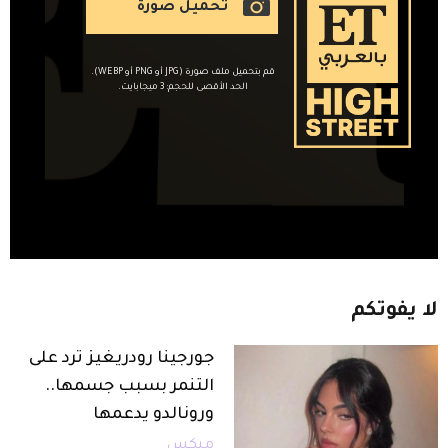
تحميل صورة
قم بتحميل ملف صورة (JPG أو PNG أو WEBP).
الحد الأقصى للحجم: 3 ميجابايت.
لا
يفوتكم
جورجينا رودريغيز ترد على
التنمر بسبب جسمها..
ورونالدو يدعمها
ميكس