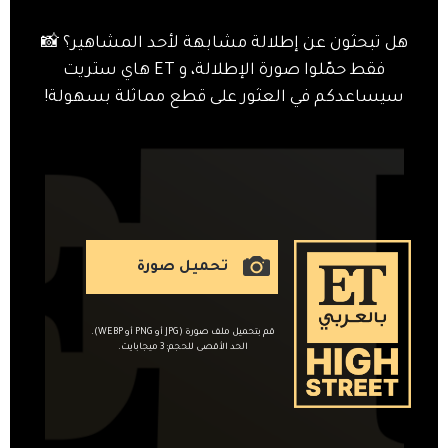
هل تبحثون عن إطلالة مشابهة لأحد المشاهير؟ 📸
فقط حمّلوا صورة الإطلالة، و ET هاي ستريت
سيساعدكم في العثور على قطع مماثلة بسهولة!
تحميل صورة
قم بتحميل ملف صورة (JPG أو PNG أو WEBP).
الحد الأقصى للحجم: 3 ميجابايت.