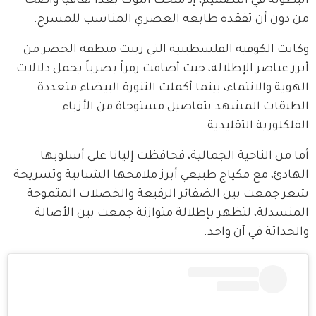
البطولة في التصميم، إذ منحت اللوك بعداً ثقافياً واضحاً 
من دون أن تفقده طابعه العصري المناسب للمسرح.
وكانت الكوفية الفلسطينية التي زينت منطقة الخصر من 
أبرز عناصر الإطلالة، حيث أضافت رمزاً بصرياً يحمل دلالات 
الهوية والانتماء، بينما أكملت التنورة البيضاء متعددة 
الطبقات المشهد بتفاصيل مستوحاة من الأزياء 
الفلكلورية التقليدية.
أما من الناحية الجمالية، فحافظت إليانا على أسلوبها 
الهادئ، مع مكياج طبيعي أبرز ملامحها الشبابية وتسريحة 
شعر جمعت بين الضفائر الرفيعة والخصلات المتموجة 
المنسدلة، لتظهر بإطلالة متوازنة جمعت بين الأصالة 
والحداثة في آن واحد.