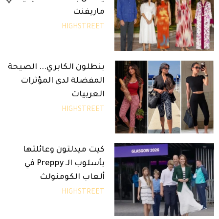
ماريفنت
HIGHSTREET
بنطلون الكابري... الصيحة
المفضلة لدى المؤثرات
العربيات
HIGHSTREET
كيت ميدلتون وعائلتها
بأسلوب الـ Preppy في
ألعاب الكومنولث
HIGHSTREET