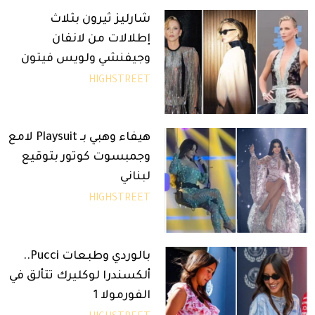
شارليز ثيرون بثلاث
إطلالات من لانفان
وجيفنشي ولويس فيتون
HIGHSTREET
هيفاء وهبي بـ Playsuit لامع
وجمبسوت كوتور بتوقيع
لبناني
HIGHSTREET
بالوردي وطبعات Pucci..
ألكسندرا لوكليرك تتألق في
الفورمولا 1