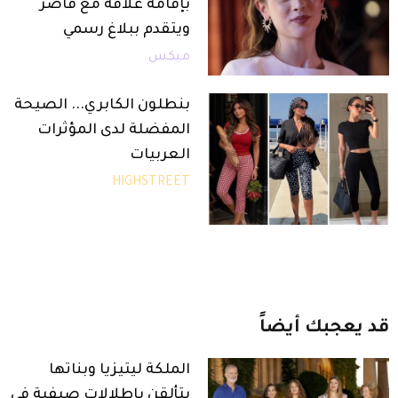
بإقامة علاقة مع قاصر
ويتقدم ببلاغ رسمي
ميكس
بنطلون الكابري... الصيحة
المفضلة لدى المؤثرات
العربيات
HIGHSTREET
قد
يعجبك
أيضاً
الملكة ليتيزيا وبناتها
يتألقن باطلالات صيفية في