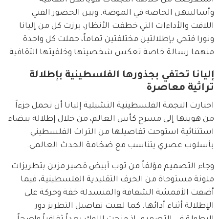
استعرضت من خلالها النجمات هوياتهن الثقافية 
وأساليبهن الخاصة في الموضة. وبين الحضور الفني 
اللافت والأداءات التي خطفت الأنظار، برزت كل من إليانا 
ونورا فتحي بإطلالتين مختلفتين تماماً، حملت كل واحدة 
منهما رسالة خاصة تعكس شخصيتها وخلفيتها الثقافية.
إليانا تحتفي بجذورها الفلسطينية بإطلالة
تراثية معاصرة
اختارت النجمة الفلسطينية التشيلية إليانا أن تحمل جزءاً 
من هويتها إلى مسرح كأس العالم، من خلال إطلالة بيضاء 
استثنائية استوحت تفاصيلها من التراث الفلسطيني 
بأسلوب عصري يتناسب مع ضخامة الحدث العالمي.
وجاء التصميم مؤلفاً من توب أبيض قصير مزين بتطريزات 
ملونة مستوحاة من الحرف التقليدية الفلسطينية، فيما 
أضفت الأقمشة الشفافة والمنسدلة خفة وحركة على 
الإطلالة أثناء أدائها. كما لعبت تفاصيل التطريز دور 