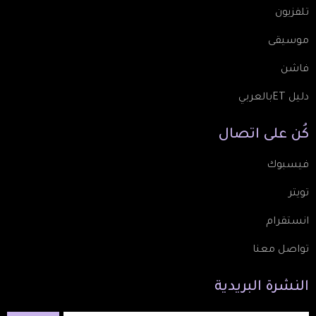
تلفزيون
موسيقى
فاشن
دليل ETبالعربي
كُن
على
اتصال
فيسبوك
تويتر
انستقرام
تواصل معنا
النشرة
البريدية