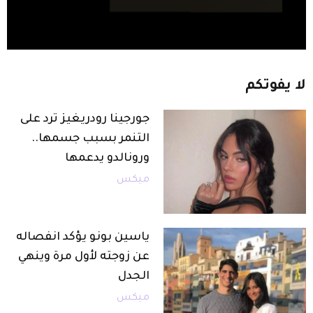
لا
يفوتكم
جورجينا رودريغيز ترد على
التنمر بسبب جسمها..
ورونالدو يدعمها
ميكس
ياسين بونو يؤكد انفصاله
عن زوجته لأول مرة وينهي
الجدل
ميكس