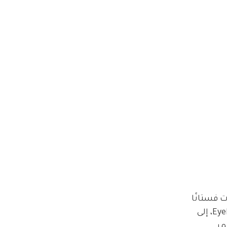
 فستانًا 
صيفيًا باللون البيج من توقيع Cult Gaia، تميز بقصة مريحة مع قماش مجعدRuched وتنورة مزينة بتفاصيل  Eyelet، إلى 
ر 