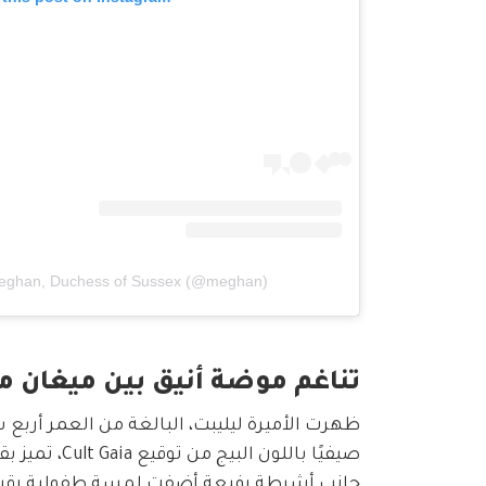
Meghan, Duchess of Sussex (@meghan)
تناغم موضة أنيق بين ميغان ما
ظهرت الأميرة ليليبت، البالغة من العمر أربع
جانب أشرطة رفيعة أضفت لمسة طفولية رقيقة