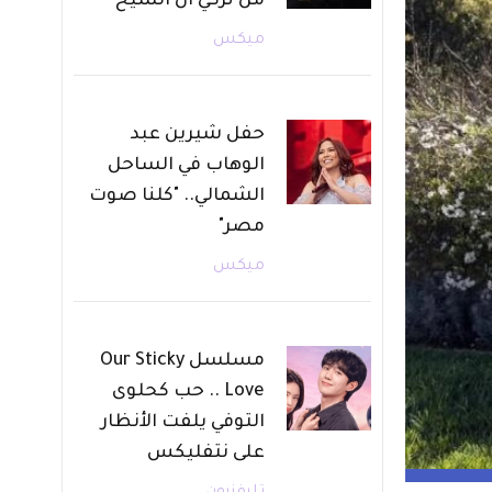
من تركي آل الشيخ
ميكس
حفل شيرين عبد
الوهاب في الساحل
الشمالي.. "كلنا صوت
مصر"
ميكس
مسلسل Our Sticky
Love .. حب كحلوى
التوفي يلفت الأنظار
على نتفليكس