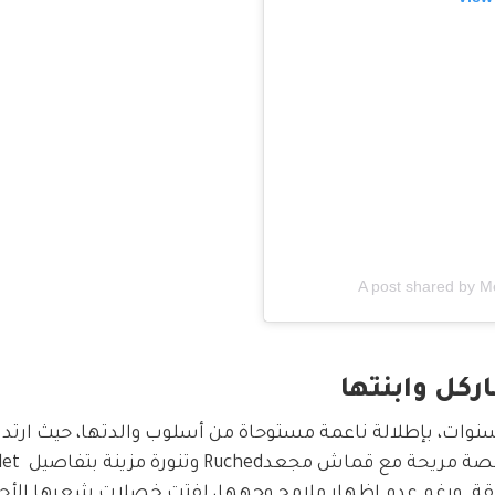
A post shared by 
ركل وابنتها
 سنوات، بإطلالة ناعمة مستوحاة من أسلوب والدتها، حيث ارتدت
. ورغم عدم إظهار ملامح وجهها، لفتت خصلات شعرها الأحم