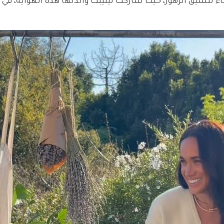
ء تنسيق الزهور، حيث شاركت ليليبت والدتها هذه الهواية، في