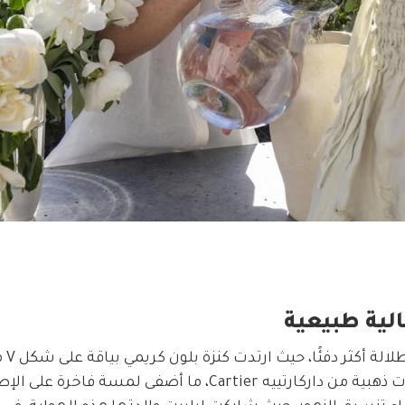
لية طبيعية
في لقطات أخرى من الفيديو
بنطلون باللون العاجي، ونسقت معها مجوهرات ذهبية من داركارتييه Cartier، ما أضفى لمسة فاخرة 