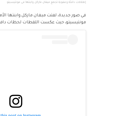
إطلالات دافئة وعفوية تجمع ميغان ماركل وابنتها في مونتيسيتو
في صور جديدة، لفتت ميغان ماركل وابنتها الأم
مونتيسيتو، حيث عكست اللقطات لحظات دافئة ت
 this post on Instagram