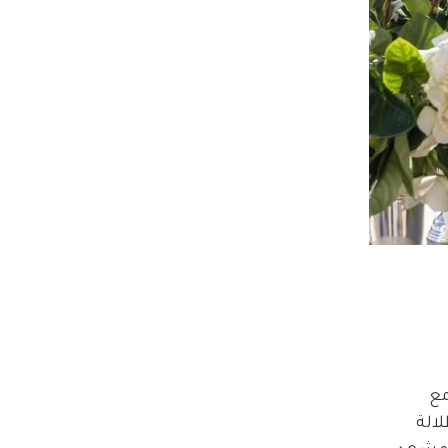
، ظهرت ميغان بإطلالة أكثر دفئًا، حيث ارتدت كنزة بلون كريمي بياقة على شكل V مع 
على الإطلالة 