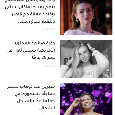
والد أولكو هلال تشيفتشي
يتهم زميلها هاكان شيلبي
بإقامة علاقة مع قاصر
ويتقدم ببلاغ رسمي
ميكس
وفاة صانعة المحتوى
الأمريكية سيدني تاول عن
عمر 26 عامًا
ميكس
شيرين عبدالوهاب تحضر
مفاجأة لجمهورها في
حفلها غدًا بالساحل
الشمالي