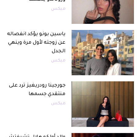
ميكس
ياسين بونو يؤكد انفصاله
عن زوجته لأول مرة وينهي
الجدل
ميكس
جورجينا رودريغيز ترد على
منتقدي جسمها
ميكس