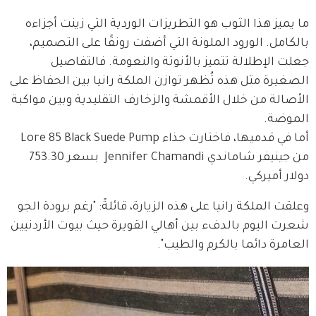
ما يميز هذا الثوب هو التطريزات الوردية التي زينت أجزاءه 
بالكامل. الورود الملونة التي أضفت رونقًا على التصميم، 
جعلت الإطلالة تتميز بالأنوثة والنعومة. فالتفاصيل 
الصغيرة مثل هذه تُظهر توازن الملكة رانيا بين الحفاظ على 
الأصالة من خلال الأقمشة والزخارف التقليدية وبين مواكبة 
الموضة. 
أما في قدميها، فاختارت حذاء Lore 85 Black Suede Pump 
من جينيفر شاماندي Jennifer Chamandi  بسعر 753.30 
دولار أميركي. 
وعلقت الملكة رانيا على هذه الزيارة، قائلةً: "رغم برودة الجو 
شعرت اليوم بالدفء بين أهالي القويرة حيث بيوت الأردنيين 
العامرة دائما بالكرم والطيب".