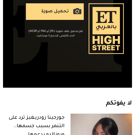
تحميل صورة
قم بتحميل ملف صورة (JPG أو PNG أو WEBP).
الحد الأقصى للحجم: 3 ميجابايت.
لا
يفوتكم
جورجينا رودريغيز ترد على
التنمر بسبب جسمها..
ورونالدو يدعمها