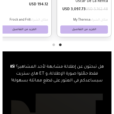
Oscar De La Renta
194.12 USD
3,097.73 USD
5,162.48 USD
مكان الشراء
My Theresa
مكان الشراء
Frock and Frill
المزيد من التفاصيل
المزيد من التفاصيل
هل تبحثون عن إطلالة مشابهة لأحد المشاهير؟ 📸
فقط حمّلوا صورة الإطلالة، و ET هاي ستريت
سيساعدكم في العثور على قطع مماثلة بسهولة!