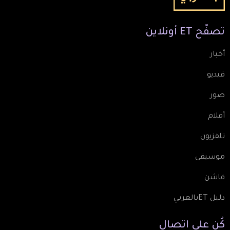
تصفّح
ET
أونلاين
أخبار
فيديو
صور
أفلام
تلفزيون
موسيقى
فاشن
دليل ETبالعربي
كُن
على
اتصال