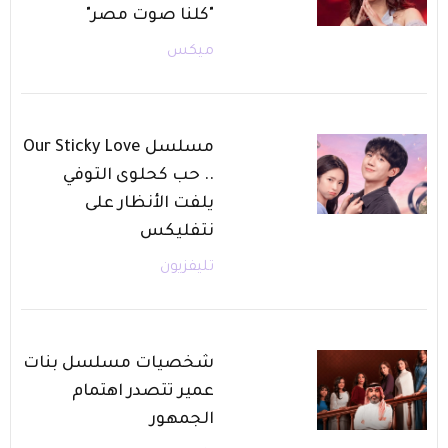
"كلنا صوت مصر"
ميكس
مسلسل Our Sticky Love
.. حب كحلوى التوفي
يلفت الأنظار على
نتفليكس
تليفزيون
شخصيات مسلسل بنات
عمير تتصدر اهتمام
الجمهور