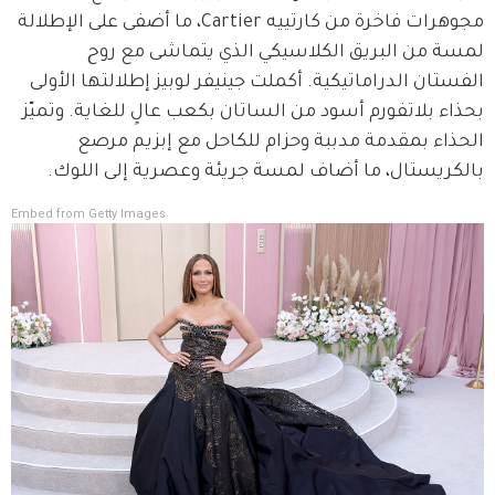
مجوهرات فاخرة من كارتييه Cartier، ما أضفى على الإطلالة 
لمسة من البريق الكلاسيكي الذي يتماشى مع روح 
الفستان الدراماتيكية. أكملت جينيفر لوبيز إطلالتها الأولى 
بحذاء بلاتفورم أسود من الساتان بكعب عالٍ للغاية. وتميّز 
الحذاء بمقدمة مدببة وحزام للكاحل مع إبزيم مرصع 
بالكريستال، ما أضاف لمسة جريئة وعصرية إلى اللوك.
Embed from Getty Images