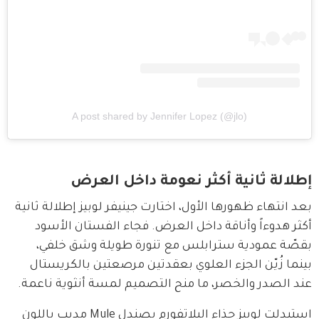
A post shared by Jennifer Lopez (@jlo)
إطلالة ثانية أكثر نعومة داخل العرض
بعد انتهاء ظهورها الأول، اختارت جينيفر لوبيز إطلالة ثانية 
أكثر هدوءاً وأناقة داخل العرض. فجاء الفستان الأسود 
بقصّة عمودية سترابلس مع تنورة طويلة وشق خلفي، 
بينما زُيّن الجزء العلوي بعقدتين مرصعتين بالكريستال 
عند الصدر والخصر، ما منح التصميم لمسة أنثوية ناعمة.
استبدلت لوبيز حذاء البلاتفورم بصندل Mule مدبب باللون 