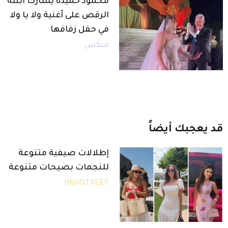
محمود حميدة يشارك ابنته
الرقص على أغنية ولا يا ولا
في حفل زفافها
ميكس
قد
يعجبك
أيضاً
إطلالات صيفية متنوعة
للنجمات بصيحات متنوعة
HIGHSTREET