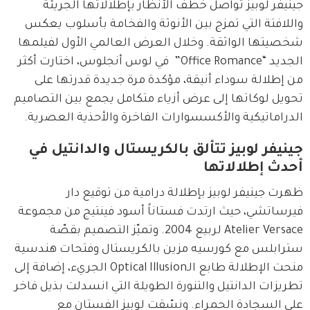
جينيفر لوبيز تواصل خطف الأنظار بإطلالاتها الجريئة 
واللافتة التي تمزج بين الأنوثة والفخامة بأسلوب يعكس 
شخصيتها الواثقة. وخلال العرض العالمي الأول لفيلمها 
الجديد “Office Romance”  في لوس أنجلوس، اختارت أكثر 
من إطلالة سوداء أنيقة، مؤكدة مرة جديدة قدرتها على 
تحويل لوكاتها إلى عرض أزياء متكامل يجمع بين التصاميم 
الدراماتيكية والأكسسوارات الفاخرة والأحذية العصرية.
جينيفر لوبيز تتألق بالكريستال والدانتيل في
أحدث إطلالاتها
ظهرت جينيفر لوبيز بإطلالة درامية من توقيع دار 
فيرساتشي، حيث ارتدت فستاناً أسود فينتيج من مجموعة 
Atelier Versace لربيع 2004. وتميّز التصميم بقصّة 
سترابلس مع كورسيه مزين بالكريستال وفتحات هندسية 
منحت الإطلالة طابع الـOptical Illusion الجريء، إضافة إلى 
تطريزات الدانتيل والتنورة الطويلة التي انسدلت بذيل فاخر 
على السجادة الحمراء. ونسّقت لوبيز الفستان مع 