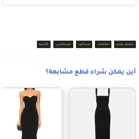
جينيفر لوبيز
اطلالات
فساتين
فرساتشي
كارتييه
أين يمكن شراء قطع مشابهة؟
Image
Image