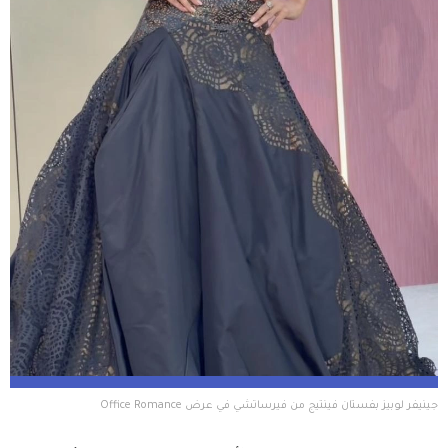
جينيفر لوبيز بفستان فينتيج من فيرساتشي في عرض Office Romance