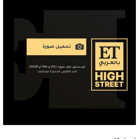
تحميل صورة
قم بتحميل ملف صورة (JPG أو PNG أو WEBP).
الحد الأقصى للحجم: 3 ميجابايت.