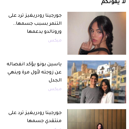
لا
يفوتكم
جورجينا رودريغيز ترد على
التنمر بسبب جسمها..
ورونالدو يدعمها
ميكس
ياسين بونو يؤكد انفصاله
عن زوجته لأول مرة وينهي
الجدل
ميكس
جورجينا رودريغيز ترد على
منتقدي جسمها