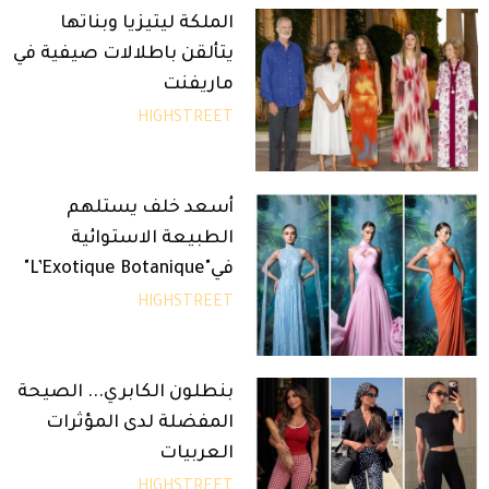
الملكة ليتيزيا وبناتها
يتألقن باطلالات صيفية في
ماريفنت
HIGHSTREET
أسعد خلف يستلهم
الطبيعة الاستوائية
في"L’Exotique Botanique"
HIGHSTREET
بنطلون الكابري... الصيحة
المفضلة لدى المؤثرات
العربيات
HIGHSTREET