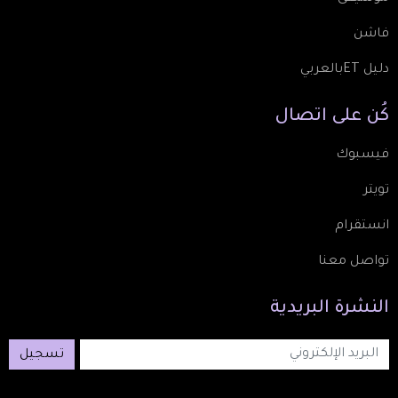
فاشن
دليل ETبالعربي
كُن
على
اتصال
فيسبوك
تويتر
انستقرام
تواصل معنا
النشرة
البريدية
تسجيل