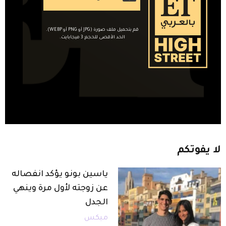
قم بتحميل ملف صورة (JPG أو PNG أو WEBP).
الحد الأقصى للحجم: 3 ميجابايت.
لا
يفوتكم
ياسين بونو يؤكد انفصاله
عن زوجته لأول مرة وينهي
الجدل
ميكس