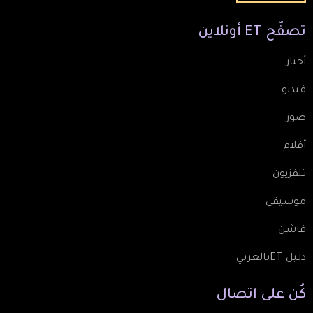
تصفّح
ET
أونلاين
أخبار
فيديو
صور
أفلام
تلفزيون
موسيقى
فاشن
دليل ETبالعربي
كُن
على
اتصال