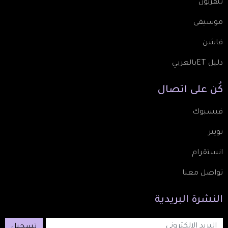
تلفزيون
موسيقى
فاشن
دليل ETبالعربي
كُن
على
اتصال
فيسبوك
تويتر
انستقرام
تواصل معنا
النشرة
البريدية
تسجيل