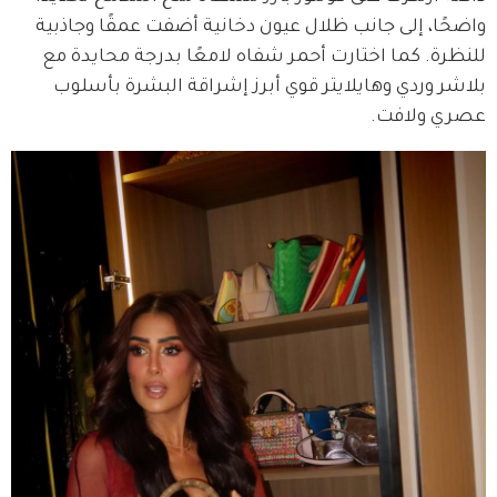
واضحًا، إلى جانب ظلال عيون دخانية أضفت عمقًا وجاذبية 
للنظرة. كما اختارت أحمر شفاه لامعًا بدرجة محايدة مع 
بلاشر وردي وهايلايتر قوي أبرز إشراقة البشرة بأسلوب 
عصري ولافت.