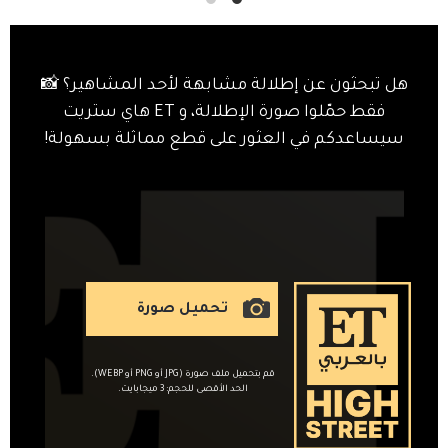
هل تبحثون عن إطلالة مشابهة لأحد المشاهير؟ 📸
فقط حمّلوا صورة الإطلالة، و ET هاي ستريت
سيساعدكم في العثور على قطع مماثلة بسهولة!
تحميل صورة
قم بتحميل ملف صورة (JPG أو PNG أو WEBP).
الحد الأقصى للحجم: 3 ميجابايت.