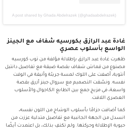
A post shared by Ghada Abdelrazek (@ghadaabdelrazek)
غادة عبد الرازق بكورسيه شفاف مع الجينز
الواسع بأسلوب عصري
ظهرت غادة عبد الرازق بإطلالة مؤلفة من توب كورسيه 
مصنوع من قماش شفاف بقصة ضيقة مع تفاصيل دانتيل 
أنثوية، أضفت على اللوك لمسة جريئة وأنيقة في الوقت 
نفسه. ونسّقت التصميم مع سروال جينز أزرق بقصة 
واسعة، في مزيج جمع بين الطابع الكاجوال والأسلوب 
العصري اللافت.
كما أضافت حزامًا بأسلوب الوشاح من اللون نفسه، 
انسدل من الجهة الجانبية مع تفاصيل متدلية عززت من 
حيوية الإطلالة وحركتها. ولم تكتفِ بذلك، بل اعتمدت أيضًا 