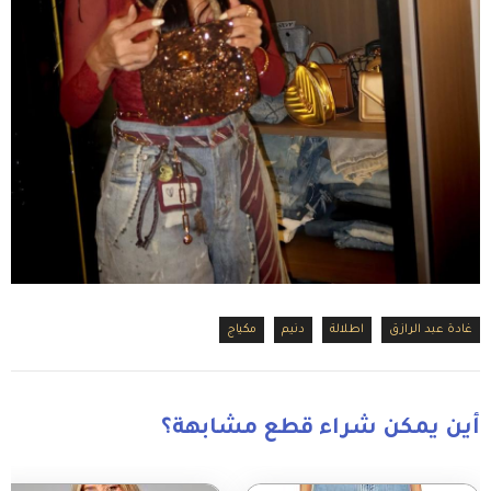
غادة عبد الرازق
اطلالة
دنيم
مكياج
أين يمكن شراء قطع مشابهة؟