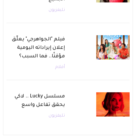
تليفزيون
فيلم "الجواهرجي" يعلّق
إعلان إيراداته اليومية
مؤقتًا.. فما السبب؟
أفلام
مسلسل Lucky .. لاكي
يحقق تفاعل واسع
تليفزيون