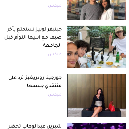
ميكس
جينيفر لوبيز تستمتع بآخر
صيف مع ابنيها التوأم قبل
الجامعة
ميكس
جورجينا رودريغيز ترد على
منتقدي جسمها
ميكس
شيرين عبدالوهاب تحضر