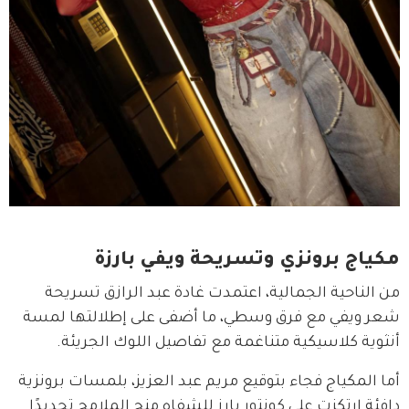
مكياج برونزي وتسريحة ويفي بارزة
من الناحية الجمالية، اعتمدت غادة عبد الرازق تسريحة 
شعر ويفي مع فرق وسطي، ما أضفى على إطلالتها لمسة 
أنثوية كلاسيكية متناغمة مع تفاصيل اللوك الجريئة.
أما المكياج فجاء بتوقيع مريم عبد العزيز، بلمسات برونزية 
دافئة ارتكزت على كونتور بارز للشفاه منح الملامح تحديدًا 