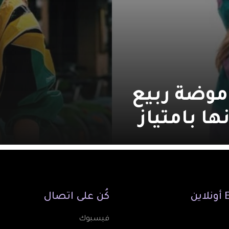
موضة ربيع
أونلاين
كُن
على
اتصال
فيسبوك