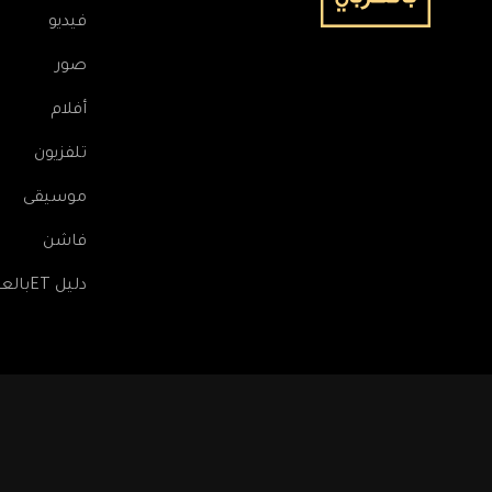
فيديو
صور
أفلام
تلفزيون
موسيقى
فاشن
دليل ETبالعربي
Footer: Social Media