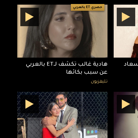
حصري ET بالعربي
 سعاد
هادية غالب تكشف لـET بالعربي
عن سبب بكائها
تليفزيون