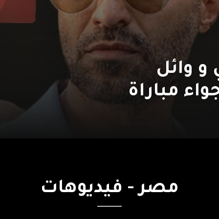
و وائل
اء مباراة
مصر
-
فيديوهات