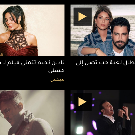
طال لعبة حب تصل إلى
نادين نجيم تتمنى فيلم لـ
حسني
ميكس