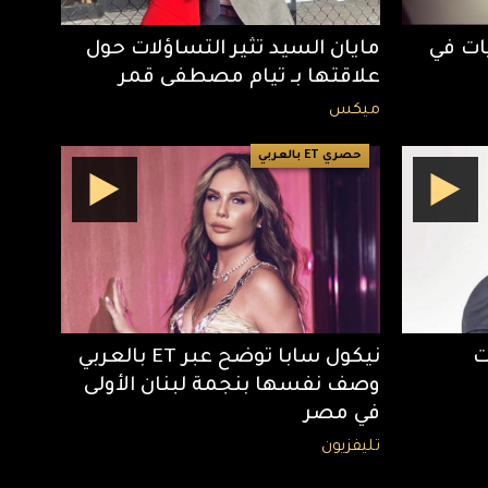
ات في
مايان السيد تثير التساؤلات حول
علاقتها بـ تيام مصطفى قمر
ميكس
حصري ET بالعربي
ت
نيكول سابا توضح عبر ET بالعربي
وصف نفسها بنجمة لبنان الأولى
في مصر
تليفزيون