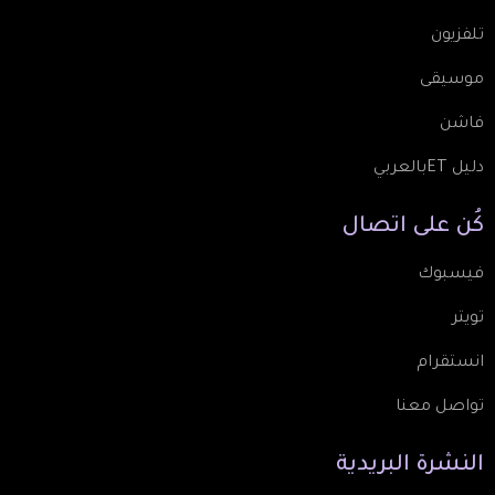
تلفزيون
موسيقى
فاشن
دليل ETبالعربي
كُن
على
اتصال
فيسبوك
تويتر
انستقرام
تواصل معنا
النشرة
البريدية