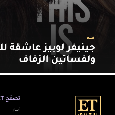
أفلام
جينيفر لوبيز عاشقة ل
ولفساتين الزفاف
تصفّح
ET
أخبار