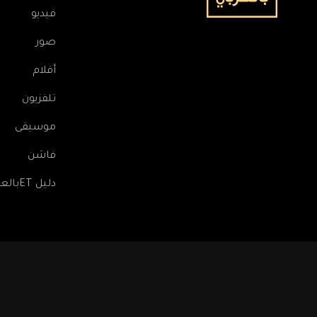
فيديو
صور
أفلام
تلفزيون
موسيقى
فاشن
دليل ETبالعربي
Footer: Social Media