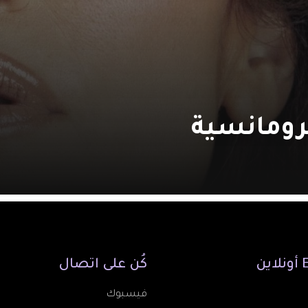
لرومانسية
أونلاين
كُن
على
اتصال
فيسبوك