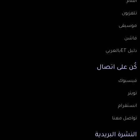
أفلام
تلفزيون
موسيقى
فاشن
دليل ETبالعربي
كُن
على
اتصال
فيسبوك
تويتر
انستقرام
تواصل معنا
النشرة
البريدية