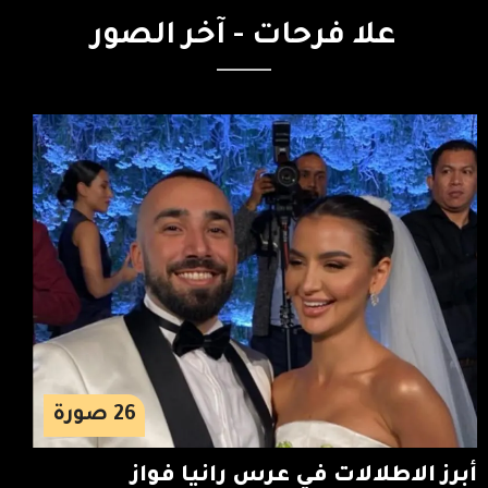
علا
فرحات
-
آخر
الصور
26
صورة
أبرز الاطلالات في عرس رانيا فواز