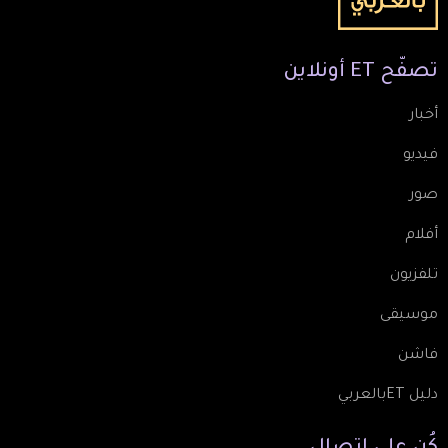
تصفّح
ET
أونلاين
أخبار
فيديو
صور
أفلام
تلفزيون
موسيقى
فاشن
دليل ETبالعربي