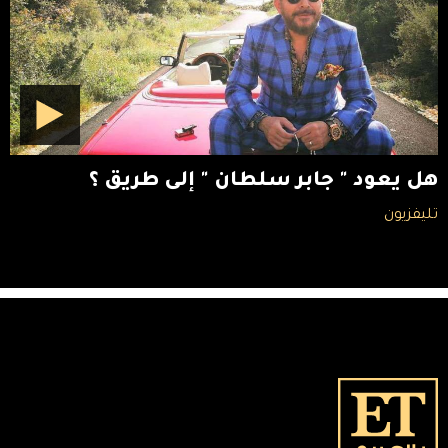
هل يعود " جابر سلطان " إلى طريق ؟
تليفزيون