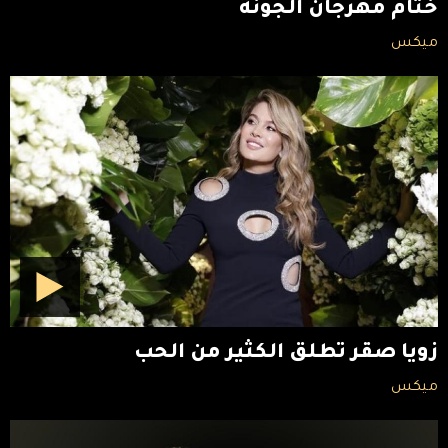
ختام مهرجان الجونة
ميكس
زويا صقر تطلق الكثير من الحب
ميكس