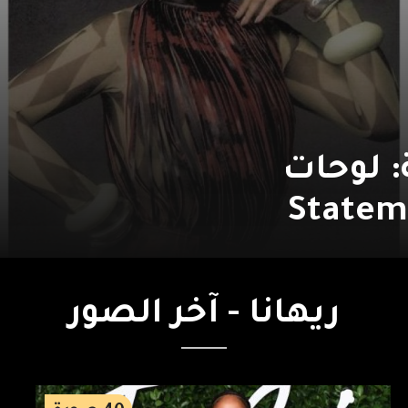
: لوحات
ريهانا
-
آخر
الصور