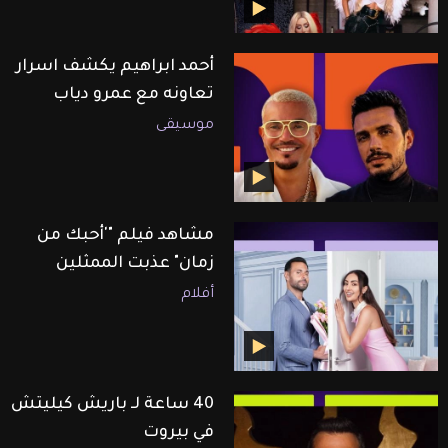
أحمد ابراهيم يكشف اسرار
تعاونه مع عمرو دياب
موسيقى
مشاهد فيلم "'أحبك من
زمان" عذبت الممثلين
أفلام
40 ساعة لـ باريش كيليتش
في بيروت