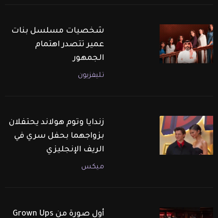
شخصيات مسلسل بنات
عمير تتصدر اهتمام
الجمهور
تليفزيون
زندايا وتوم هولاند يحتفلان
بزواجهما بحفل سري في
الريف الإنجليزي
ميكس
أول صورة من Grown Ups