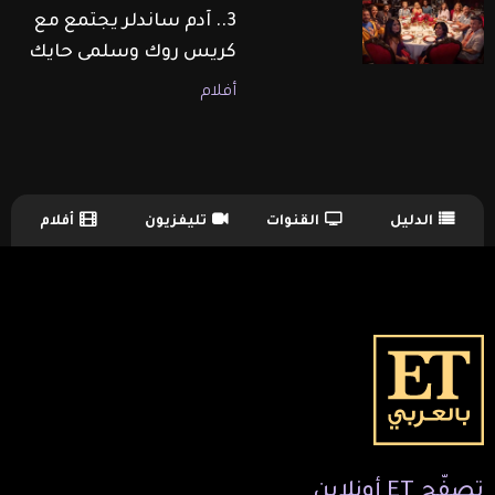
3.. آدم ساندلر يجتمع مع
كريس روك وسلمى حايك
أفلام
الدليل
القنوات
تليفزيون
أفلام
TV Guide Menu
تصفّح
ET
أونلاين