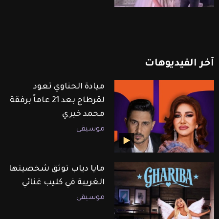
آخر
الفيديوهات
ميادة الحناوي تعود
لقرطاج بعد 21 عاماً برفقة
محمد خيري
موسيقى
مايا دياب توثق شخصيتها
الغريبة في كليب غنائي
موسيقى