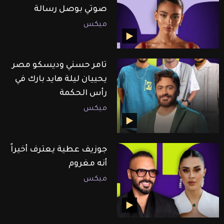
صوتي بوصل رسالة
ميكس
تامر حسني وديسكو مصر
يحييان ليلة هايد بارك في
رأس الحكمة
ميكس
جوزيف عطية يعترف أخيراً
أنه مغروم
ميكس