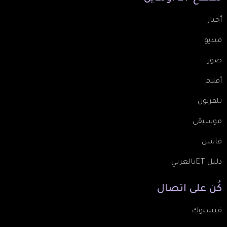
أخبار
فيديو
صور
أفلام
تلفزيون
موسيقى
فاشن
دليل ETبالعربي
كُن
على
اتصال
فيسبوك