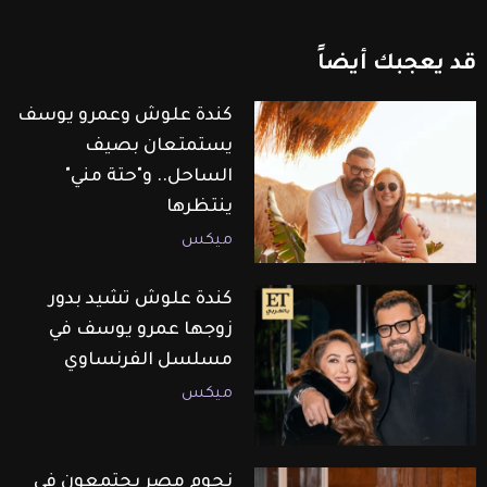
قد
يعجبك
أيضاً
كندة علوش وعمرو يوسف
يستمتعان بصيف
الساحل.. و"حتة مني"
ينتظرها
ميكس
كندة علوش تشيد بدور
زوجها عمرو يوسف في
مسلسل الفرنساوي
ميكس
نجوم مصر يجتمعون في