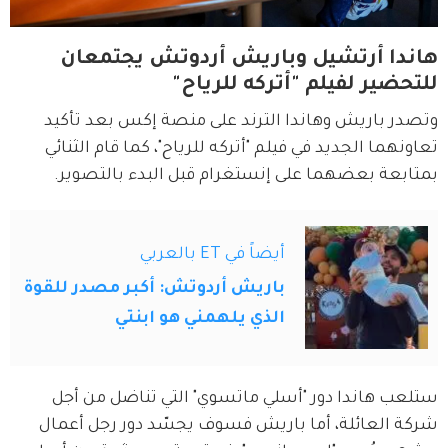
هاندا أرتشيل وباريش أردوتش يجتمعان
للتحضير لفيلم "أتركه للرياح"
وتصدر باريش وهاندا الترند على منصة إكس بعد تأكيد 
تعاونهما الجديد في فيلم "أتركه للرياح"، كما قام الثنائي 
بمتابعة بعضهما على إنستغرام قبل البدء بالتصوير.
أيضاً في ET بالعربي
باريش أردوتش: أكبر مصدر للقوة
الذي يلهمني هو ابنتي
ستلعب هاندا دور "أسلي ماتسوي" التي تناضل من أجل 
شركة العائلة، أما باريش فسوف يجسّد دور رجل أعمال 