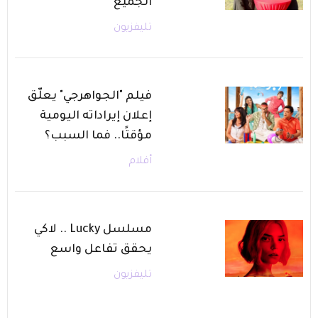
الجميع
تليفزيون
فيلم "الجواهرجي" يعلّق
إعلان إيراداته اليومية
مؤقتًا.. فما السبب؟
أفلام
مسلسل Lucky .. لاكي
يحقق تفاعل واسع
تليفزيون