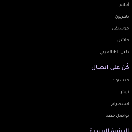
أفلام
تلفزيون
موسيقى
فاشن
دليل ETبالعربي
كُن
على
اتصال
فيسبوك
تويتر
انستقرام
تواصل معنا
النشرة
البريدية