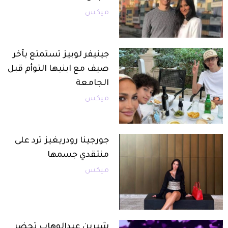
ميكس
جينيفر لوبيز تستمتع بآخر
صيف مع ابنيها التوأم قبل
الجامعة
ميكس
جورجينا رودريغيز ترد على
منتقدي جسمها
ميكس
شيرين عبدالوهاب تحضر