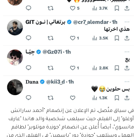
في سياق متّصل، تم الإعلان عن إنضمام "أحمد ساراتش 
أوغلو" إلى الفيلم، حيث سيلعب شخصية والد هاندا "عارف 
مانسوي"، أيضاً أُعلن عن انضمام "جوزدة موتلوير" لطاقم 
العمل، وستلعب "جوزدة" دور "ياسمين" في الفيلم، الذي من 