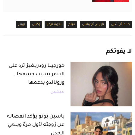
هاندا أرتشيل
باريش أردوتش
فيلم
نجوم تركيا
إكس
تويتر
لا
يفوتكم
جورجينا رودريغيز ترد على
التنمر بسبب جسمها..
ورونالدو يدعمها
ميكس
ياسين بونو يؤكد انفصاله
عن زوجته لأول مرة وينهي
الجدل