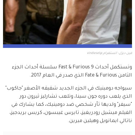
فين ديزل- انستغرام @vindiesel
وتستكمل أحداث Fast & Furious 9 سلسلة أحداث الجزء 
الثامن Fate & Furious الذي صدر في العام 2017.
سيواجه دومينيك في الجزء الجديد شقيقه الأصغر "جاكوب" 
الذي يلعب دوره جون سينا، وتلعب تشارليز ثيرون دور 
"سيفر" ولديها ثأر شخصي ضد دومينيك، كما يشارك في 
الفيلم ميشيل رودريغيز، تايرس غيبسون، كريس بريدجيز، 
ناتالي ايمانويل وهيلين ميرين.