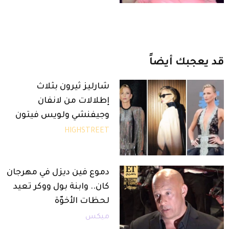
قد
يعجبك
أيضاً
شارليز ثيرون بثلاث
إطلالات من لانفان
وجيفنشي ولويس فيتون
HIGHSTREET
دموع فين ديزل في مهرجان
كان.. وابنة بول ووكر تعيد
لحظات الأخوّة
ميكس