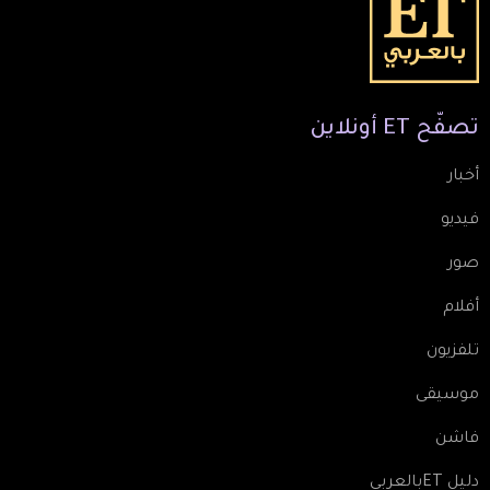
تصفّح
ET
أونلاين
أخبار
فيديو
صور
أفلام
تلفزيون
موسيقى
فاشن
دليل ETبالعربي