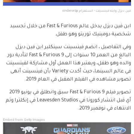
فين ديزل وابنه فينسينت - انستغرام @vindiesel
ابن فين ديزل يدخل عالم Fast & Furious من خلال تجسيد 
شخصية دومينيك توريتو وهو طفل.
وفي التفاصيل ، انضم فينسينت سينكلير ابن فين ديزل 
البالغ من العمر 10 سنوات إلى Fast & Furious 9 لتأدية دور 
والده وهو طفل، ويعتبر هذا العمل أول مشاركة لفينسينت 
في عالم السينما، حيث أكدت Variety بأن فينسينت أنهى 
تصوير مشاهده في الفيلم المقبل في العام 2019.
تصوير فيلم Fast & Furious 9 سبق وانطلق في يونيو 2019 
أي قبل انتشار كورونا في Leavesden Studios في إنكلترا وتم 
الانتهاء في نوفمبر 2019.
Embed from Getty Images