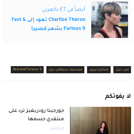
أيضاً في ET بالعربي
Charlize Theron تعود إلى Fast &
Furious 9 بشعر قصير!
فين ديزل
تشارليز ثيرون
فينسينت سينكلير ديزل
Fast and Furious 9
لا
يفوتكم
جورجينا رودريغيز ترد على
منتقدي جسمها
ميكس