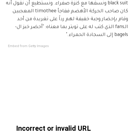
black suit ونسقها مع كنزة صفراء. ونستطيع أن نقول أنه 
كان صاحب الحركة الأهضم ففاجأ timothee المعجبين 
وقام بإحضار وجبة خفيفة لهم رداً على تغريدة من أحد 
الـfans الذي كتب له على تويتر بما معناه: "أحضر خبز ال-
bagels إلى السجادة الحمراء."
Embed from Getty Images