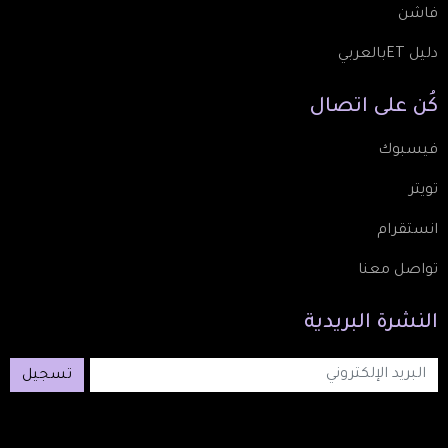
فاشن
دليل ETبالعربي
كُن
على
اتصال
فيسبوك
تويتر
انستقرام
تواصل معنا
النشرة
البريدية
تسجيل