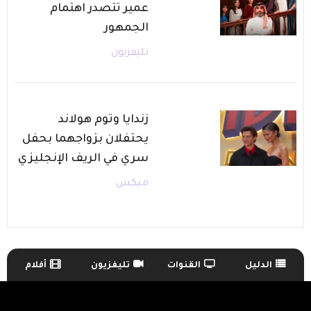
عمير تتصدر اهتمام
الجمهور
تليفزيون
زندايا وتوم هولاند
يحتفلان بزواجهما بحفل
سري في الريف الإنجليزي
ميكس
الدليل
القنوات
تليفزيون
أفلام
TV Guide Menu