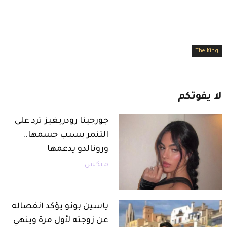
The King
لا
يفوتكم
جورجينا رودريغيز ترد على
التنمر بسبب جسمها..
ورونالدو يدعمها
ميكس
ياسين بونو يؤكد انفصاله
عن زوجته لأول مرة وينهي