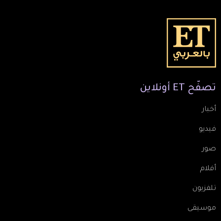
تصفّح
ET
أونلاين
أخبار
فيديو
صور
أفلام
تلفزيون
موسيقى