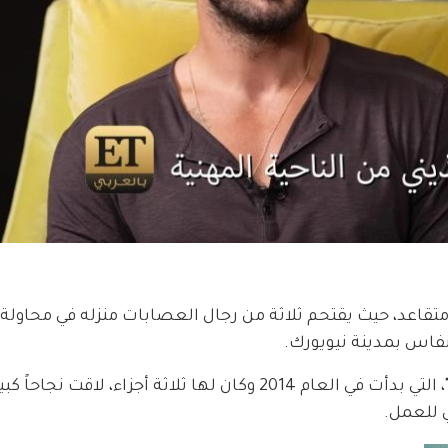
متقاعد، حيث يقتحم ثلاثة من رجال العصابات منزله في محاولة ل
فاس بمدينة نيويورك.
يُذكر أن سلسلة الأكشن جون ويك "John Wick"، التي بدأت في العام 2014 وكان لها ثلاثة أجزاء، لا
ي للعمل.