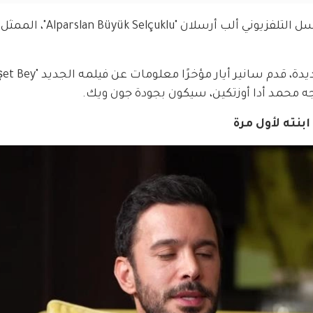
كما أصبح Barış، الذي ظهر آخر مرة في المسلسل التلفزيوني 
رجه محمد أدا أوزتكين، سيكون بجودة جون ويك.
بنته لأول مرة