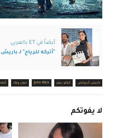
أيضاً في ET بالعربي
"أتركه للرياح" لـ باري
باريش أردوتش
كيانو ريفز
John Wick
جون ويك
أفلام
لا
يفوتكم