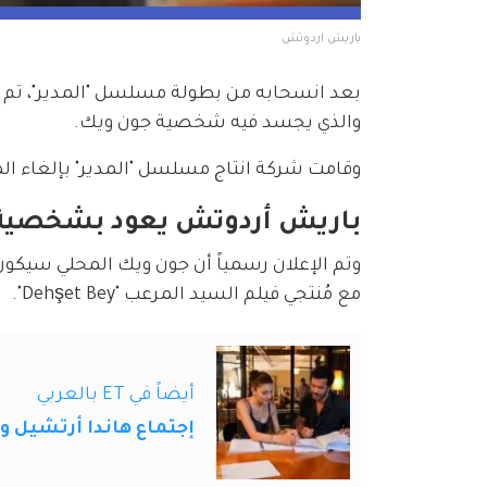
باريش اردوتش 
بعد انسحابه من بطولة مسلسل "المدير"، تم ال
والذي يجسد فيه شخصية جون ويك.
وقامت شركة انتاج مسلسل "المدير" بإلغاء الم
باريش أردوتش يعود بشخصية جون و
مع مُنتجي فيلم السيد المرعب "Dehşet Bey".
أيضاً في ET بالعربي
إجتماع هاندا أرتشيل و