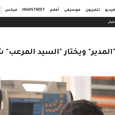
ال
فيديو
تلفزيون
موسيقى
أفلام
HIGHSTREET
ميكس
خبار
مدير" ويختار "السيد المرعب" 