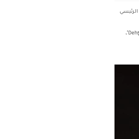
ألب أرسلان "Alparslan Büyük Selçuklu"، الممثل الرئيسي 
وفيما بدأ أردوتش إستعداداته لشخصيته الجديدة، قدم سانير أيار مؤخرًا معلومات عن فيلمه الجديد "Dehşet Bey"، 