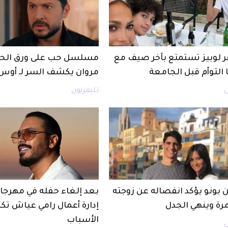
ر لوبيز تستمتع بآخر صيف مع
 التوأم قبل الجامعة
مروان يكشف السر لـ أوس
تليفزيون
 بونو يؤكد انفصاله عن زوجته
بعد إلغاء حفله في مهرجان
مرة وينهي الجدل
إدارة أعمال رامي عياش ت
الأسباب