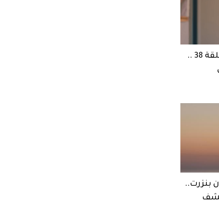
مسلسل حب على ورق الحلقة 38 ..
 بنزرت..
كشف