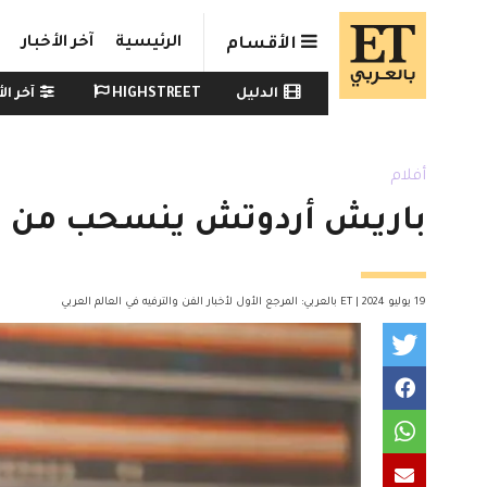
Skip to main conten
الرئيسية
آخر الأخبار
الأقسام
Watch menu
الدليل
HIGHSTREET
آخر الأ
أفلام
باريش أردوتش ينسحب من "ال
19 يوليو 2024 | ET بالعربي: المرجع الأول لأخبار الفن والترفيه في العالم العربي