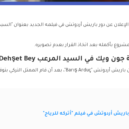
إعلان عن دور باريش أردوتش في فيلمه الجديد بعنوان "السيد 
شروع بأكمله بعد اتخاذ القرار بعدم تصويره.
يك في السيد المرعب Dehşet Bey
وتم الإعلان رسمياً أن جون ويك المحلي سيكون باريش أردوتش "Barış Arduç"، بعد أن قام 
باريش أردوتش في فيلم "أتركه للرياح"