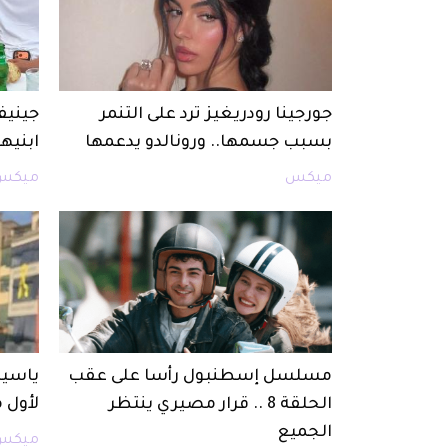
جورجينا رودريغيز ترد على التنمر
جينيف
بسبب جسمها.. ورونالدو يدعمها
ابنيها
ميكس
ميكس
مسلسل إسطنبول رأسا على عقب
ياسين
الحلقة 8 .. قرار مصيري ينتظر
لأول 
الجميع
ميكس