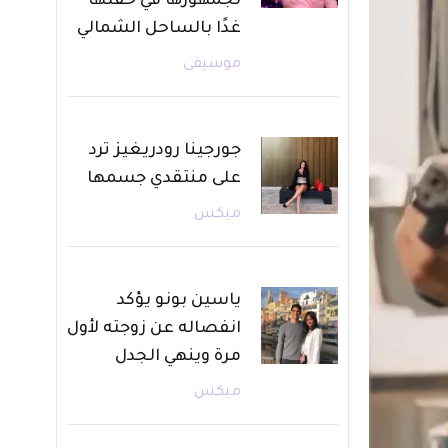
لجمهورها في حفلها
غدًا بالساحل الشمالي
موسيقى
جورجينا رودريغيز ترد
على منتقدي جسمها
ميكس
ياسين بونو يؤكد
انفصاله عن زوجته لأول
مرة وينهي الجدل
ميكس