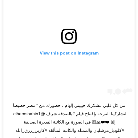
View this post on Instagram
من كل قلبي بتشكرك حبيبتي إلهام ، حضورك من #مصر خصيصآ 
لتشاركينا الفرحة بإفتتاح فيلم #بالصدفة شرف @elhamshahin1 
إلنا ❤️❤️🙏🏻 في الصورة مع الكاتبة القديرة الصديقة 
#كلوديا_مرشليان والممثلة والكاتبة المتألقة #كارين_رزق_الله 