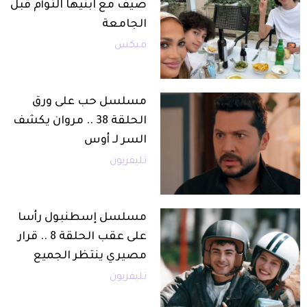
صيف مع ابنيها التوأم قبل
الجامعة
ميكس
مسلسل حب على ورق
الحلقة 38 .. مروان يكشف
السر لـ أوس
تليفزيون
مسلسل إسطنبول رأسا
على عقب الحلقة 8 .. قرار
مصيري ينتظر الجميع
تليفزيون