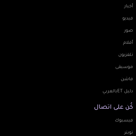
أخبار
فيديو
صور
أفلام
تلفزيون
موسيقى
فاشن
دليل ETبالعربي
كُن
على
اتصال
فيسبوك
تويتر