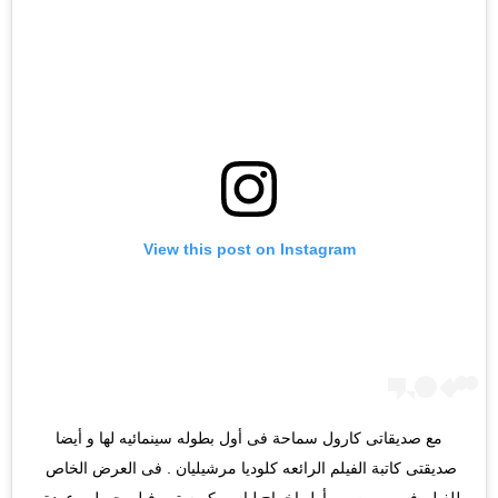
View this post on Instagram
مع صديقاتى كارول سماحة فى أول بطوله سينمائيه لها و أيضا 
صديقتى كاتبة الفيلم الرائعه كلوديا مرشيليان . فى العرض الخاص 
للفيلم فى بيروت . و أول إخراج لباسم كريستو . فيلم جميل . عودة 