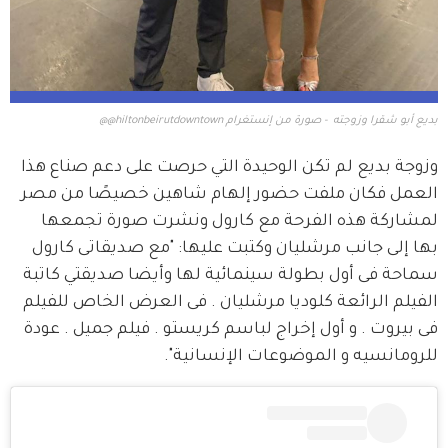
بديع أبو شقرا وزوجته - صورة من إنستغرام hiltonbeirutdowntown@@
وزوجة بديع لم تكن الوحيدة التي حرصت على دعم صناع هذا 
العمل فكان ملفت حضور إلهام شاهين خصيصًا من مصر 
لمشاركة هذه الفرحة مع كارول ونشرت صورة تجمعها 
بها إلى جانب مرشليان وكتبت عليها: "مع صديقاتى كارول 
سماحة فى أول بطولة سينمائية لها وأيضا صديقتي كاتبة 
الفيلم الرائعة كلوديا مرشليان . فى العرض الخاص للفيلم 
فى بيروت . و أول إخراج لباسم كريستو . فيلم جميل . عودة 
للرومانسيه و الموضوعات الإنسانية".