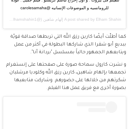
للرومانسيه و الموضوعات الإنسانيه @carolesamaha
Elham Shahin إلهام شاهين
A post shared by
(@elhamshahin1) on
m PDT
كما أطلّت أيضًا كارين رزق الله التي تربطها صداقة قويّة 
ببديع أبو شقرا الذي شاركها البطولة في أكثر من عمل 
ويتابعهم الجمهور حالياً بمسلسل "بردانة أنا".
و نشرت كارول سماحة صورة على صفحتها على إنستغرام 
تجمعها بإلهام شاهين، كارين رزق الله وكلوديا مرشليان 
شكرتهم من خلالها على حضورهم. وشاركت متابعيها 
بصورة أخرى مع فريق عمل هذا الفيلم.