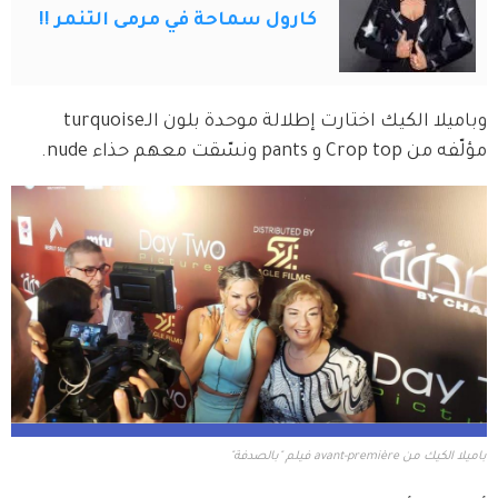
كارول سماحة في مرمى التنمر !!
وباميلا الكيك اختارت إطلالة موحدة بلون الـturquoise 
مؤلّفه من Crop top و pants ونسّقت معهم حذاء nude.
باميلا الكيك من avant-première فيلم "بالصدفة"