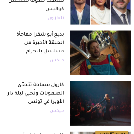
قندلفت بطولة مسلسل
كواليس
تليفزيون
بديع أبو شقرا مفاجأة
الحلقة الأخيرة من
مسلسل بالحرام
ميكس
كارول سماحة تتحدّى
الصعوبات وتُحيي ليلة دار
الأوبرا في تونس
ميكس