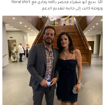
أمّا  بديع أبو شقراء فحضر بـsuit رمادي مع floral shirt 
وزوجته كانت إلى جانبه لتقديم الدعم.