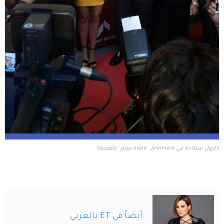
كارول سماحة في avant - première فيلم "بالصدفة"
أيضاً في ET بالعربي