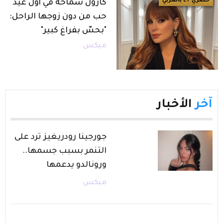
حصري ET بالعربي
كارول سماحة في أول عيد
حب من دون زوجها الراحل:
"بحسّ بفراغ كبير"
ميكس
آخر
الأخبار
جورجينا رودريغيز ترد على
التنمر بسبب جسمها..
ورونالدو يدعمها
ميكس