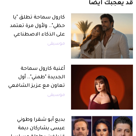
قد
يعجبك
أيضاً
كارول سماحة تطلق "يا
حظي".. ولأول مرة تعتمد
على الذكاء الاصطناعي
موسيقى
أغنية كارول سماحة
الجديدة "طمني".. أول
تعاون مع عزيز الشافعي
موسيقى
بديع أبو شقرا وطوني
عيسى يشاركان ديمة