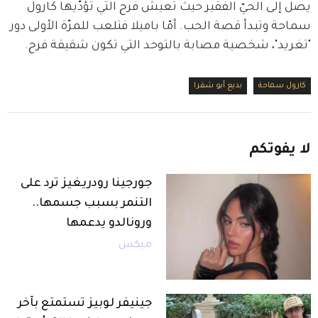
يصل إلى الحيّ الفقير حيث تعيش فرح التي تؤدّيها كارول 
سماحة وتبدأ قصة الحب. أمّا باميلا فتلعب للمرّة الأولى دور 
"تغريد"، شخصية مصابة بالتوحد التي تكون شقيقة فرح.
كارول سماحة
بديع أبو شقرا
لا
يفوتكم
جورجينا رودريغيز ترد على
التنمر بسبب جسمها..
ورونالدو يدعمها
ميكس
جينيفر لوبيز تستمتع بآخر