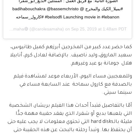
الصوزة الثانية: مع فريق العمل : الممثلين #بديع_ابو_شقرا 
#بميلا_الكيك والمخرج @badihabouchakra @bassemchristo 
#belsodfi Launching movie in #lebanon #كارول_سماحه
Carole Samaha🔴
(@carolesamaha) on
Sep 25, 2019 at 1:48am PDT
كما حضر عدد كبير من المخرجين أبرزهم كميل طانيوس، 
سعيد الماروق، وليد ناصيف. بالإضافة لعادل كرم، أنابيلا 
هلال  جومانة بو عيد وغيرهم.
وللمعجبين مساء اليوم، الأربعاء موعد لمشاهدة فيلم 
بالصدفة مع كارول سماحة  عند السابعة مساء في 
سينما سيتي.
أمّا بالتفاصيل فتبدأ أحداث هذا الفيلم بريشار، الشخصية 
التي يلعبها بديع أو شقرا، الذي يفقد حقيبة مهمة جدًّا 
مليئة بالـhard disks التي تحتوي معلومات لا يجب عليه حتى 
أن يحتفظ بها. وتبدأ رحلته بالبحث عن هذه الحقيبة حتى 