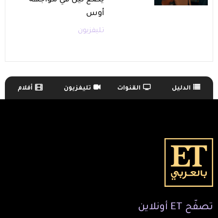
يضع لين في مواجهة
أوس
تليفزيون
الدليل
القنوات
تليفزيون
أفلام
TV Guide Menu
تصفّح
ET
أونلاين