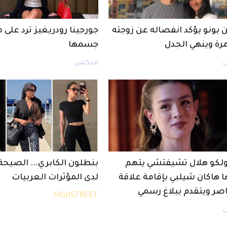
 بونو يؤكد انفصاله عن زوجته
جورجينا رودريغيز ترد على 
مرة وينهي الجدل
جسمها
ميكس
أولكو هلال تشيفتشي يتهم
بنطلون الكابري... الصيح
ا هاكان شيلبي بإقامة علاقة
لدى المؤثرات العربيات
صر ويتقدم ببلاغ رسمي
HIGHSTREET