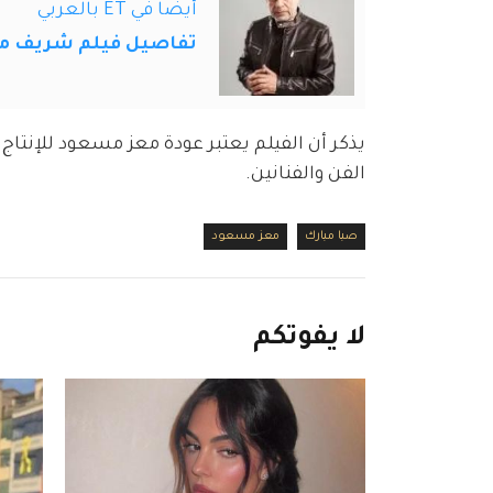
أيضاً في ET بالعربي
تفاصيل فيلم شريف مني
يذكر أن الفيلم يعتبر عودة معز مسعود للإنتاج
الفن والفنانين.
صبا مبارك
معز مسعود
لا
يفوتكم