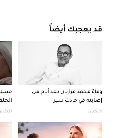
قد
يعجبك
أيضاً
وفاة محمد مرزبان بعد أيام من
مسلسل
إصابته في حادث سير
الحلقة 15 والأخيرة .. و
ميكس
تليفزي