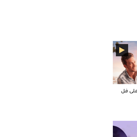
لى فل