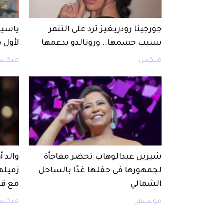
جورجينا رودريغيز ترد على التنمر
ياسين
بسبب جسمها.. ورونالدو يدعمها
لأول 
ميكس
ميكس
شيرين عبدالوهاب تحضر مفاجأة
والد 
لجمهورها في حفلها غدًا بالساحل
زميله
الشمالي
مع قا
موسيقى
ميكس