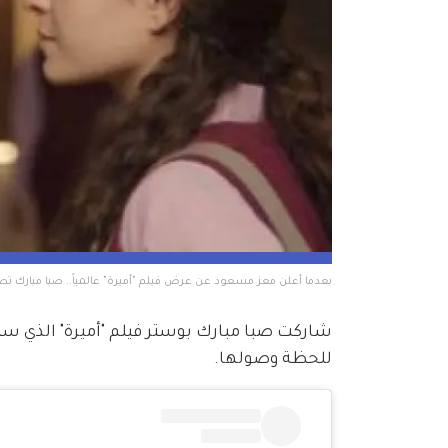
بعدما أعلن معز مسعود عن عرض فيلم "أميرة" عالمياً.. صبا مبارك تص
شاركت صبا مبارك بوستر فيلم "أميرة" الذي سي
للحظة وصولها.