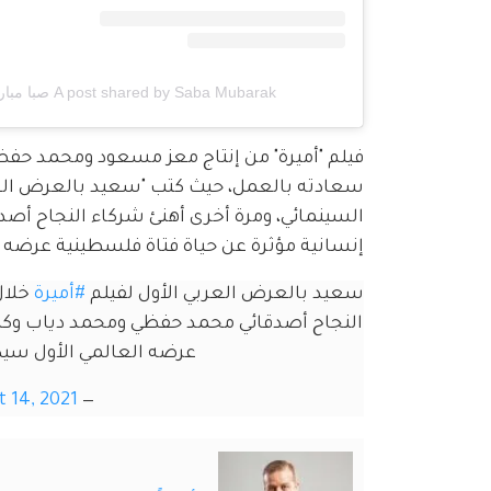
A post shared by Saba Mubarak صبا مبارك (@sabamubarak)
فيلم "أميرة" من إنتاج معز مسعود ومحمد حفظ
سعادته بالعمل، حيث كتب "سعيد بالعرض العرب
السينمائي، ومرة أخرى أهنئ شركاء النجاح أص
إنسانية مؤثرة عن حياة فتاة فلسطينية عرضه العالمي 
سعيد بالعرض العربي الأول لفيلم 
#أميرة
 خلا
النجاح أصدقائي محمد حفظي ومحمد دياب وكل 
عرضه العالمي الأول سيكون في 
t 14, 2021
— Moez Masoud (@MoezMasoud)