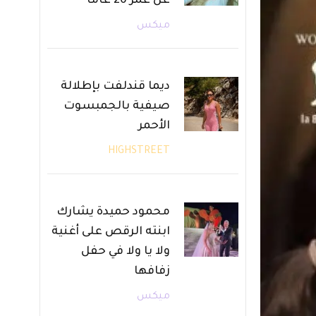
عن عمر 26 عامًا
ميكس
ديما قندلفت بإطلالة
صيفية بالجمبسوت
الأحمر
HIGHSTREET
محمود حميدة يشارك
ابنته الرقص على أغنية
ولا يا ولا في حفل
زفافها
ميكس