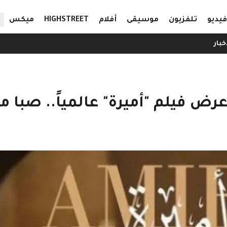
ال
فيديو
تلفزيون
موسيقى
أفلام
HIGHSTREET
ميكس
خبار
ض فيلم "أميرة" عالمياً.. صبا 