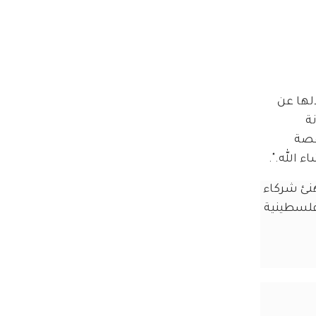
لها عن 
ة 
قصة 
نئ شركاء 
فلسطينية 