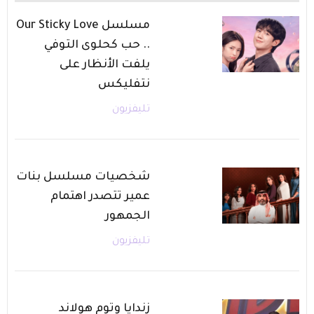
مسلسل Our Sticky Love
.. حب كحلوى التوفي
يلفت الأنظار على
نتفليكس
تليفزيون
شخصيات مسلسل بنات
عمير تتصدر اهتمام
الجمهور
تليفزيون
زندايا وتوم هولاند