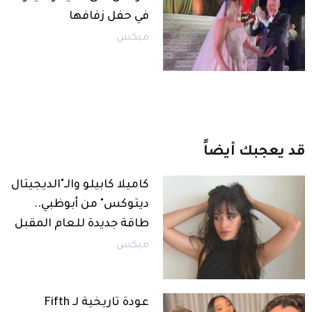
في حفل زفافها
ميكس
قد
يعجبك
أيضاً
كاميلا كابيلو والـ"الديجيتال
ديتوكس" من أبوظبي..
طاقة جديدة للعام المقبل
ميكس
عودة تاريخية لـ Fifth