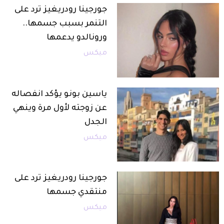
جورجينا رودريغيز ترد على
التنمر بسبب جسمها..
ورونالدو يدعمها
ميكس
ياسين بونو يؤكد انفصاله
عن زوجته لأول مرة وينهي
الجدل
ميكس
جورجينا رودريغيز ترد على
منتقدي جسمها
ميكس