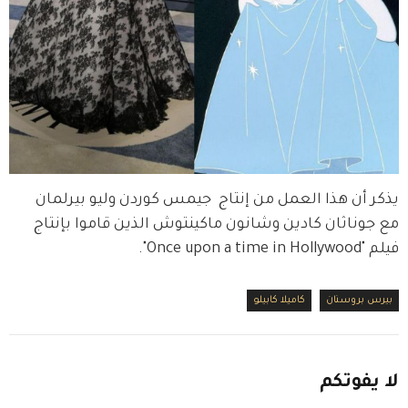
يذكر أن هذا العمل من إنتاج  جيمس كوردن وليو بيرلمان 
مع جوناثان كادين وشانون ماكينتوش الذين قاموا بإنتاج 
فيلم "Once upon a time in Hollywood".
بيرس بروسنان
كاميلا كابيلو
لا
يفوتكم