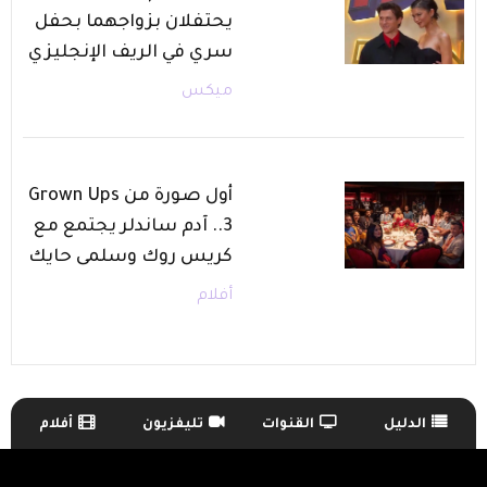
يحتفلان بزواجهما بحفل
سري في الريف الإنجليزي
ميكس
أول صورة من Grown Ups
3.. آدم ساندلر يجتمع مع
كريس روك وسلمى حايك
أفلام
الدليل
القنوات
تليفزيون
أفلام
TV Guide Menu