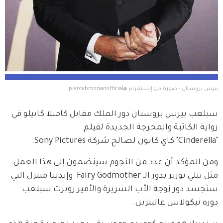
بيرس بروسنان - صورة من إنستغرام @piercebrosnanofficial
سيلعب بيرس بروسنان دور الملك مقابل كاميلا كابيلو في 
رواية الكاتبة والمخرجة الجديدة لفيلم 
"Cinderella" كاي كانون لصالح شركة Sony Pictures.
ومن المؤكد أن عدد من النجوم سينضمون إلى هذا العمل 
مثل بيلي بورتر بدور الـ Fairy Godmother  وإيدينا مينزل التي 
ستجسد دور زوجة الأب الشريرة والأمير روبرت سيلعب 
دوره نيكولاس غاليتزين.