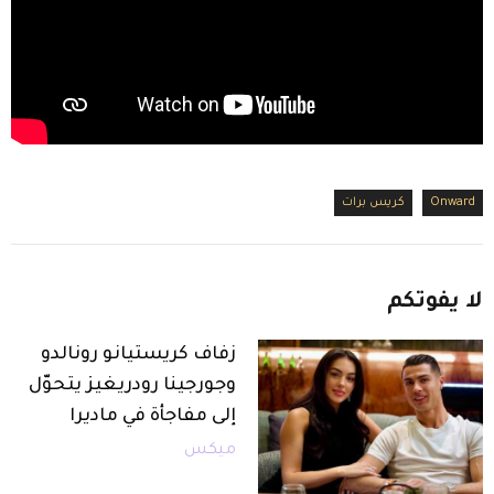
Onward
كريس برات
لا
يفوتكم
زفاف كريستيانو رونالدو
وجورجينا رودريغيز يتحوّل
إلى مفاجأة في ماديرا
ميكس