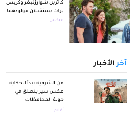
كاثرين شوارزنيغر وكريس
برات يستقبلان مولودهما
ميكس
آخر
الأخبار
من الشرقية تبدأ الحكاية..
عكس سير ينطلق في
جولة المحافظات
أفلام