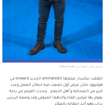
كريس برات - صورة من Getty Images
اطلقت بيكسار  فيلمها الـanimated الجديد onward في 
هوليوود خلال عرض أول جمعت فيه ابطال العمل وعدد 
كبير من الصحافة و أهل الاعلام . يتحدث الفيلم عن رحلة 
يقوم بها قزمين للقاء والدهما المتوفي وقد وصفه كريس 
برات وهو أحد ابطاله بالمؤثر.