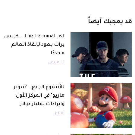
قد
يعجبك
أيضاً
The Terminal List .. كريس
برات يعود لإنقاذ العالم
مجددًا
تليفزيون
للأسبوع الرابع.. "سوبر
ماريو" في المركز الأول
وايرادات بمليار دولار
أفلام