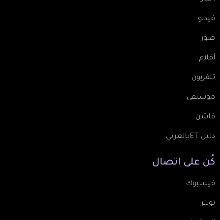
فيديو
صور
أفلام
تلفزيون
موسيقى
فاشن
دليل ETبالعربي
كُن
على
اتصال
فيسبوك
تويتر