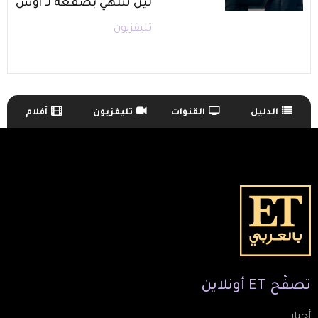
لين تنتهي بصفعة لـ أوس
تليفزيون
الدليل
القنوات
تليفزيون
أفلام
TV Guide Menu
تصفّح
ET
أونلاين
أخبار