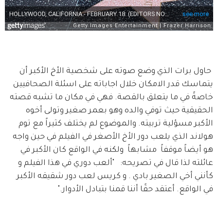
 حاول برات الذي وضع صوته على شخصية الأخ الأكبر أن 
يتماسك قدر الامكان خلال اجاباته على اسئلة الصحافيين 
خاصةً في ما يتعلق بالقصة. فهي في مكان ما تشبه قصته 
الحقيقية حيث توفي والده وهو بعمر صغير وتولى أخوه 
الأكبر مسؤلية تربيته. والموضوع لم يختلف كثيراً مع توم 
هولاند الذي يلعب دور الأخ الأصغر في الفيلم في حين واجه 
هو أيضاً موقفاً  مشابهاً  ولكنه في الواقع كان الأكبر في 
عائلته لذا قال في تصريحه:   "ألعب دوري في هذا الفيلم و 
كأنني أخي الصغير بادي . و كريس لعب دور شقيقه الأكبر 
في الواقع. أعتقد حقًا أننا قمنا بتبادل الأدوار." 