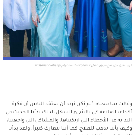
كريستين بيل مع فريق عمل Frozen 2 -انستغرام @kristenanniebell
وقالت بما معناه: "لم نكن نريد أن يعتقد الناس أن فكرة 
أهداف العلاقة هي بالشيء السهل، لذلك بدأنا الحديث في 
البداية عن الأخطاء التي ارتكبناها، والمشاكل التي واجهتنا، 
وكيف بأننا نذهب للعلاج، كما أننا نتعارك كثيراً. ولقد بدأنا 