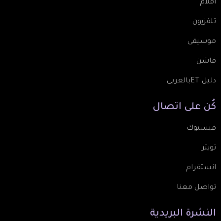
أفلام
تلفزيون
موسيقى
فاشن
دليل ETبالعربي
كُن
على
اتصال
فيسبوك
تويتر
انستقرام
تواصل معنا
النشرة
البريدية