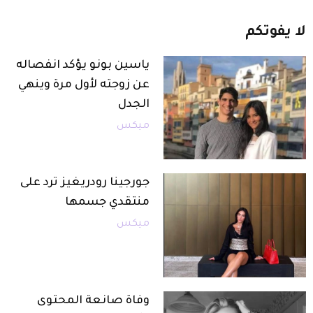
لا
يفوتكم
ياسين بونو يؤكد انفصاله
عن زوجته لأول مرة وينهي
الجدل
ميكس
جورجينا رودريغيز ترد على
منتقدي جسمها
ميكس
وفاة صانعة المحتوى