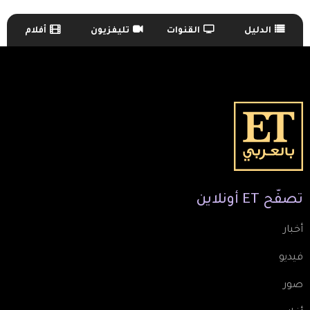
الدليل
القنوات
تليفزيون
أفلام
TV Guide Menu
تصفّح
ET
أونلاين
أخبار
فيديو
صور