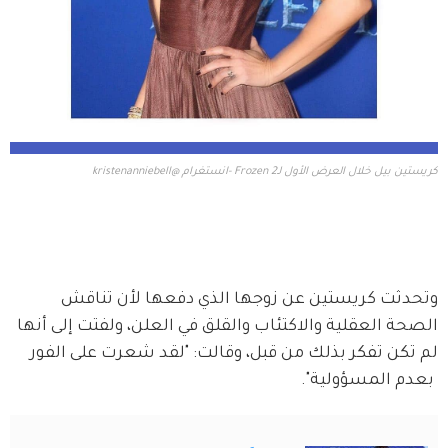
كريستين بيل خلال العرض الأول لـFrozen 2 -انستغرام @kristenanniebell
وتحدثت كريستين عن زوجها الذي دفعها لأن تناقش 
الصحة العقلية والاكتئاب والقلق في العلن، ولفتت إلى أنها 
لم تكن تفكر بذلك من قبل، وقالت: "لقد شعرت على الفور 
 بعدم المسؤولية".