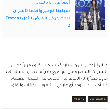
أيضاً في ET بالعربي
سيلينا غوميز وأختها تأسران
الحضور في العرض الأول لـFrozen
2
وكان الزوجان بيل وشيبارد قد سلطا الضوء مراراً وخلال 
السنوات الماضية على مواضيع نادراً ما تجذب الانتباه. لقد 
حاولا معا ًإزالة الخوف من الحديث عن الصحة العقلية، 
والتأكيد انه لا يوجد أي عار في الشعور بالاكتئاب والقلق.
كريستين بيل
Frozen 2