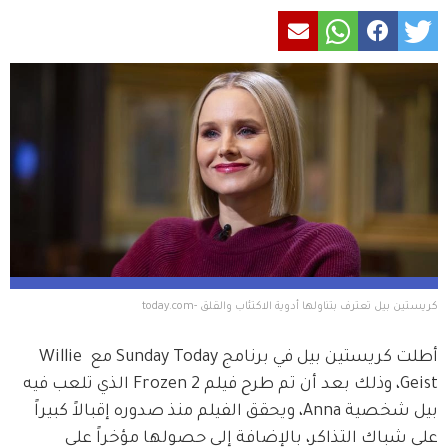
كريستين بيل تعترف بتناولها أدوية الاكتئاب والقلق -today.com
أطلت كريستين بيل في برنامج Sunday Today مع Willie 
Geist، وذلك بعد أن تم طرح فيلم Frozen 2 الذي تلعب فيه 
بيل شخصية Anna، ويحقق الفيلم منذ صدوره إقبالاً كبيراً 
على شباك التذاكر، بالإضافة إلى حصولها مؤخراً على 