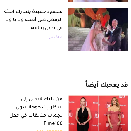
محمود حميدة يشارك ابنته
الرقص على أغنية ولا يا ولا
في حفل زفافها
ميكس
قد
يعجبك
أيضاً
من بليك لايفلي إلى
سكارليت جوهانسون..
نجمات متألقات في حفل
Time100