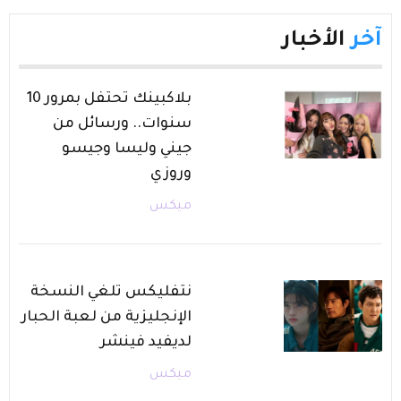
آخر
الأخبار
بلاكبينك تحتفل بمرور 10
سنوات.. ورسائل من
جيني وليسا وجيسو
وروزي
ميكس
نتفليكس تلغي النسخة
الإنجليزية من لعبة الحبار
لديفيد فينشر
ميكس