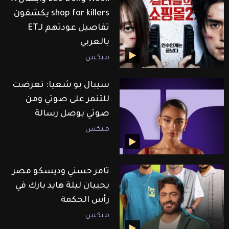
shop for killers يكشفون
تفاصيل عودتهم لـET
بالعربي
ميكس
سيبال بو شعيا: تعرضت
للتنمر على صوتي ومن
صوتي بوصل رسالة
ميكس
تامر حسني وديسكو مصر
يحييان ليلة هايد بارك في
رأس الحكمة
ميكس