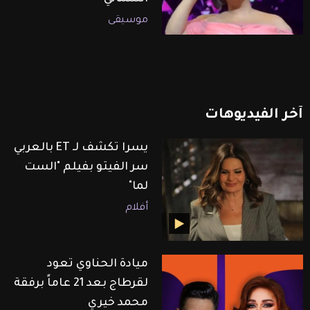
موسيقى
آخر
الفيديوهات
يسرا تكشف لـ ET بالعربي
سر الفيتو بفيلم "الست
لما"
أفلام
ميادة الحناوي تعود
لقرطاج بعد 21 عاماً برفقة
محمد خيري