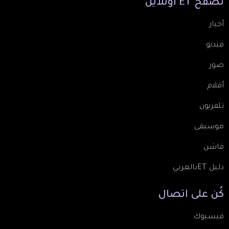
تصفّح
ET
أونلاين
أخبار
فيديو
صور
أفلام
تلفزيون
موسيقى
فاشن
دليل ETبالعربي
كُن
على
اتصال
فيسبوك