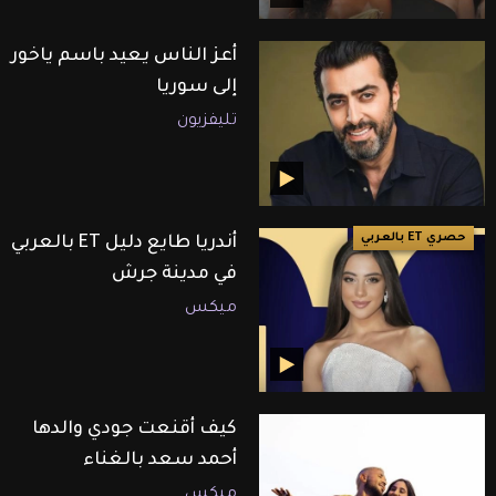
أعز الناس يعيد باسم ياخور
إلى سوريا
تليفزيون
حصري ET بالعربي
أندريا طايع دليل ET بالعربي
في مدينة جرش
ميكس
كيف أقنعت جودي والدها
أحمد سعد بالغناء
ميكس