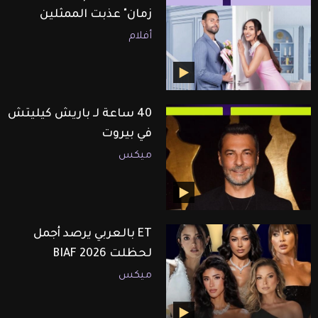
زمان" عذبت الممثلين
أفلام
40 ساعة لـ باريش كيليتش
في بيروت
ميكس
ET بالعربي يرصد أجمل
لحظلت BIAF 2026
ميكس