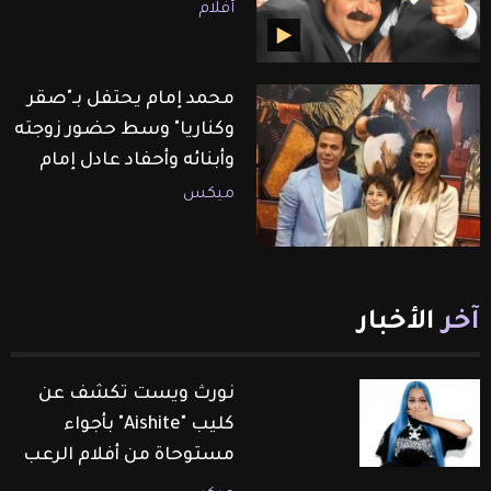
أفلام
محمد إمام يحتفل بـ"صقر
وكناريا" وسط حضور زوجته
وأبنائه وأحفاد عادل إمام
ميكس
آخر
الأخبار
نورث ويست تكشف عن
كليب "Aishite" بأجواء
مستوحاة من أفلام الرعب