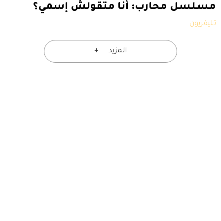
مسلسل محارب: أنا متقولش إسمي؟
تليفزيون
المزيد