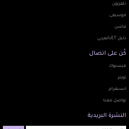
تلفزيون
موسيقى
فاشن
دليل ETبالعربي
كُن
على
اتصال
فيسبوك
تويتر
انستقرام
تواصل معنا
النشرة
البريدية