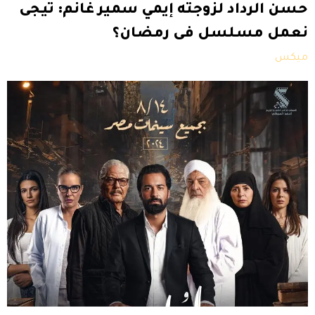
حسن الرداد لزوجته إيمي سمير غانم: تيجى
نعمل مسلسل فى رمضان؟
ميكس