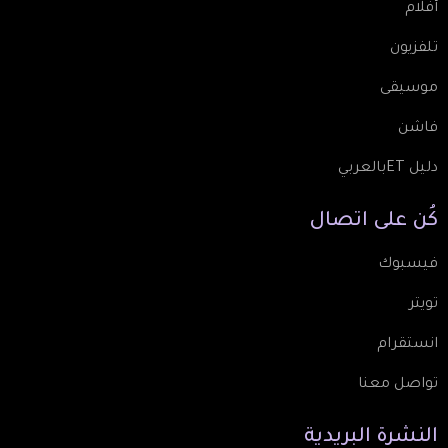
أفلام
تلفزيون
موسيقى
فاشن
دليل ETبالعربي
كُن
على
اتصال
فيسبوك
تويتر
انستقرام
تواصل معنا
النشرة
البريدية