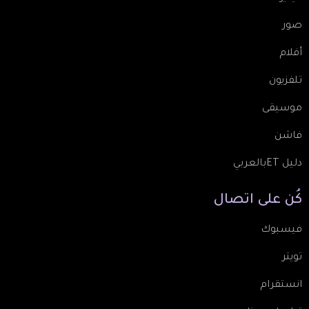
صور
أفلام
تلفزيون
موسيقى
فاشن
دليل ETبالعربي
كُن
على
اتصال
فيسبوك
تويتر
انستقرام