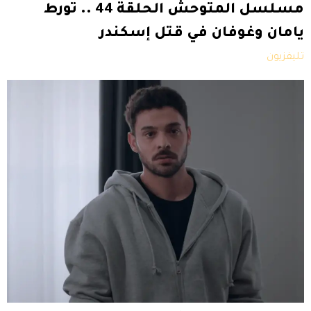
مسلسل المتوحش الحلقة 44 .. تورط
يامان وغوفان في قتل إسكندر
تليفزيون