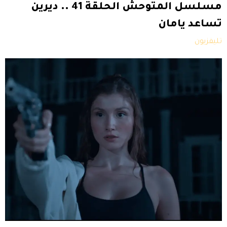
مسلسل المتوحش الحلقة 41 .. ديرين
تساعد يامان
تليفزيون