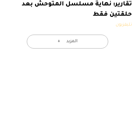
تقارير: نهاية مسلسل المتوحش بعد
حلقتين فقط
تليفزيون
المزيد