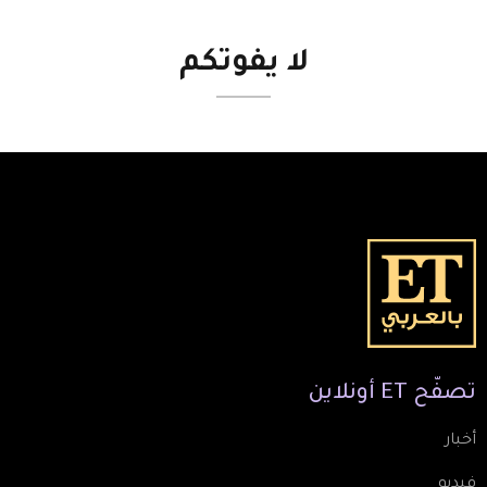
لا
يفوتكم
تصفّح
ET
أونلاين
أخبار
فيديو