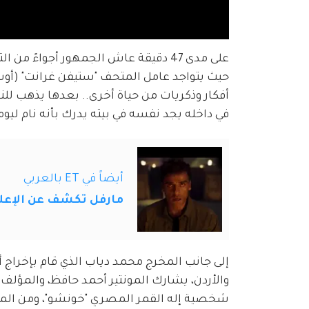
على مدى 47 دقيقة عاش الجمهور أجواءً
حيث يتواجد عامل المتحف "ستيفن غرانت" (أوسكا
أفكار وذكريات من حياة أخرى.. بعدها يذهب ل
في داخله يجد نفسه في بيته يدرك بأنه نام ليوم
أيضاً في ET بالعربي
مارفل تكشف عن الإعلان التشويقي لـight
إلى جانب المخرج محمد دياب الذي قام بإخراج 
والأردن، يشارك المونتير أحمد حافظ، والمؤلف
شخصية إله القمر المصري "خونشو"، ومن المقر