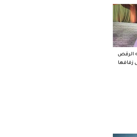
ه الرقص
ل زفافها