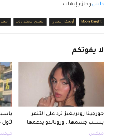
داش
 وحازم إيهاب.
Moon Knight
أوسكار إسحاق
المخرج محمد دياب
أحمد 
لا
يفوتكم
جورجينا رودريغيز ترد على التنمر
ياسين
بسبب جسمها.. ورونالدو يدعمها
لأول 
ميكس
ميكس