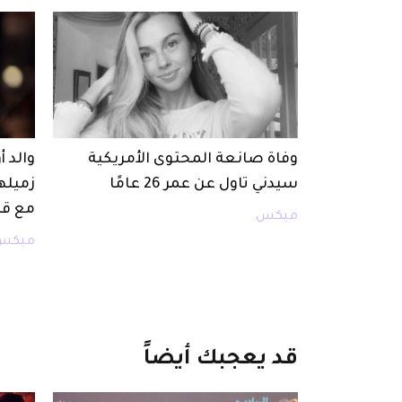
وفاة صانعة المحتوى الأمريكية
والد 
سيدني تاول عن عمر 26 عامًا
زميله
مع قا
ميكس
ميكس
قد
يعجبك
أيضاً