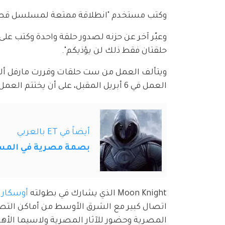
وكتب مستخدم "انطلاقة ممتعة لمسلسل قصير
وعبّر آخر عن حزنه لصدور حلقة واحدة وكتب عل
حلقتان فقط ذلك لن يؤذيكم".
ويتألف العمل من ست حلقات وقررت مارفل ألا 
العمل في 6 أبريل المقبل، على أن يختتم العمل حلقاته في 4 مايو المقبل.
أيضاً في ET بالعربي
بصمة مصرية في المسلسل الع
Moon Knight الذي يشارك في بطولته 
أوسكار 
اتصال كبير مع الشرق الأوسط من أماكن التصو
المصرية وحضور للآثار المصرية ولاسيما الأهر