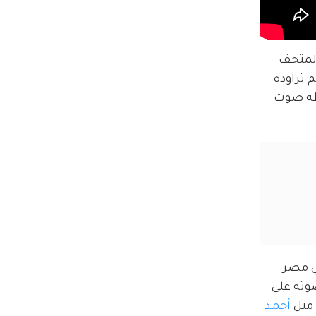
 المتحف 
 تراوده 
ظه صوت 
ي مصر 
وته على 
مثل 
أحمد 