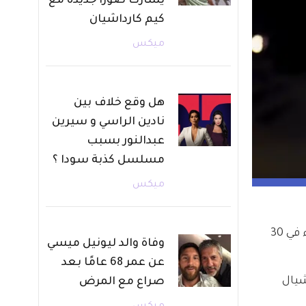
يشارك صورًا جديدة مع
كيم كارداشيان
ميكس
هل وقع خلاف بين
نادين الراسي و سيرين
عبدالنور بسبب
مسلسل كذبة سودا ؟
ميكس
 الذي يُعرض على منصة ديزني بلس وذلك يوم أمس الأربعاء في 30 
وفاة والد ليونيل ميسي
عن عمر 68 عامًا بعد
M الترند على السوشيال 
صراع مع المرض