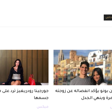
داش
 بونو يؤكد انفصاله عن زوجته
جورجينا رودريغيز ترد على 
مرة وينهي الجدل
جسمها
ميكس