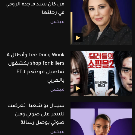
من كان سند ماجدة الرومي
في رحلتها
ميكس
Lee Dong Wook وأبطال A
shop for killers يكشفون
تفاصيل عودتهم لـET
بالعربي
ميكس
سيبال بو شعيا: تعرضت
للتنمر على صوتي ومن
صوتي بوصل رسالة
ميكس