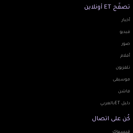
تصفّح
ET
أونلاين
أخبار
فيديو
صور
أفلام
تلفزيون
موسيقى
فاشن
دليل ETبالعربي
كُن
على
اتصال
فيسبوك