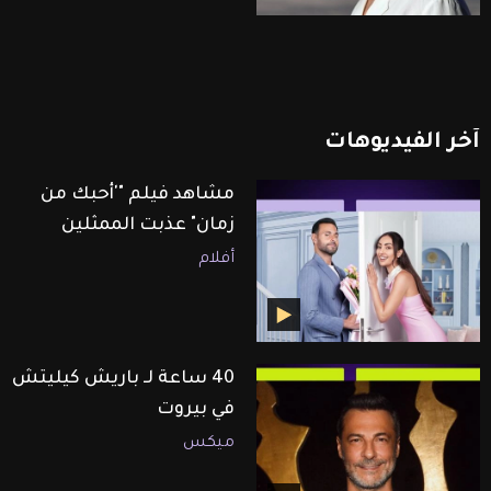
آخر
الفيديوهات
مشاهد فيلم "'أحبك من
زمان" عذبت الممثلين
أفلام
40 ساعة لـ باريش كيليتش
في بيروت
ميكس