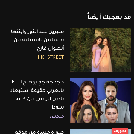
قد
يعجبك
أيضاً
سيرين عبد النور وابنتها
بفساتين باستيلية من
أنطوان قارح
HIGHSTREET
مجد جعجع يوضح لـ ET
بالعربي حقيقة استبعاد
نادين الراسي من كذبة
سودا
ميكس
تطورات
صورة جديدة من موقع