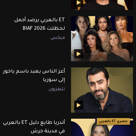
ET بالعربي يرصد أجمل
لحظلت BIAF 2026
ميكس
أعز الناس يعيد باسم ياخور
إلى سوريا
تليفزيون
حصري ET بالعربي
أندريا طايع دليل ET بالعربي
في مدينة جرش