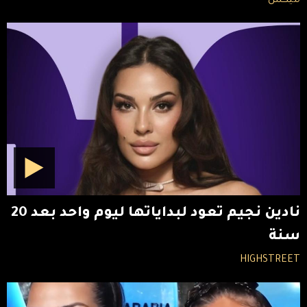
ميكس
نادين نجيم تعود لبداياتها ليوم واحد بعد 20
سنة
HIGHSTREET