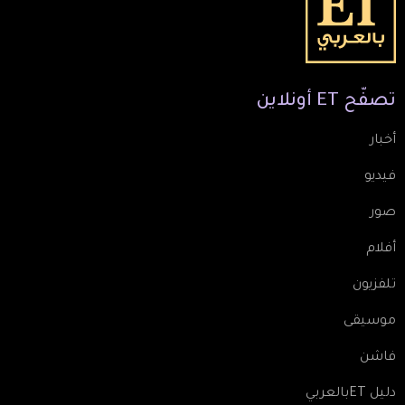
تصفّح
ET
أونلاين
أخبار
فيديو
صور
أفلام
تلفزيون
موسيقى
فاشن
دليل ETبالعربي