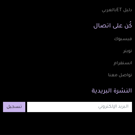
دليل ETبالعربي
كُن
على
اتصال
فيسبوك
تويتر
انستقرام
تواصل معنا
النشرة
البريدية
تسجيل