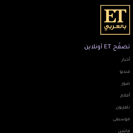
تصفّح
ET
أونلاين
أخبار
فيديو
صور
أفلام
تلفزيون
موسيقى
فاشن