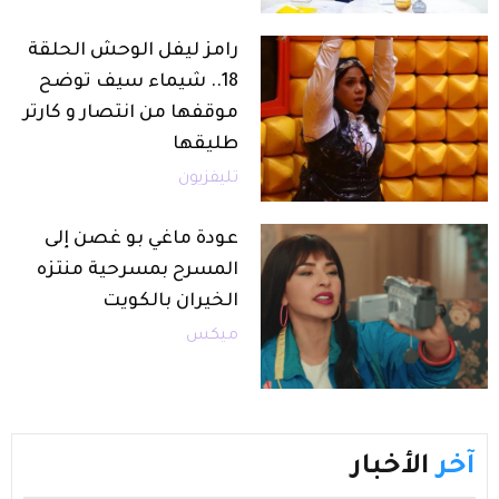
رامز ليفل الوحش الحلقة
18.. شيماء سيف توضح
موقفها من انتصار و كارتر
طليقها
تليفزيون
عودة ماغي بو غصن إلى
المسرح بمسرحية منتزه
الخيران بالكويت
ميكس
آخر
الأخبار