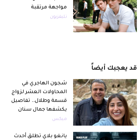
مواجهة مرتقبة
تليفزيون
قد
يعجبك
أيضاً
شجون الهاجري في
المحاولات العشر لزواج
قسمة وطلال.. تفاصيل
يكشفها جمال سنان
ميكس
يانغو بلاي تطلق أحدث