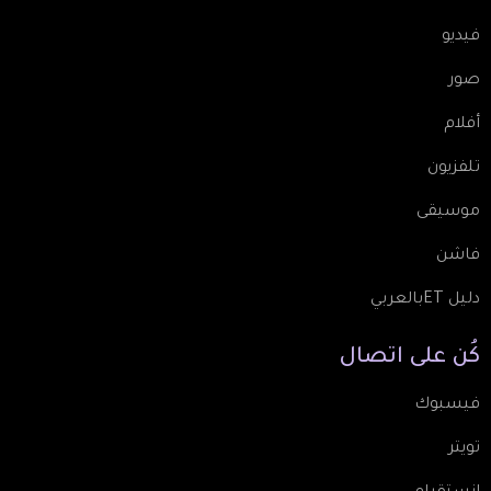
فيديو
صور
أفلام
تلفزيون
موسيقى
فاشن
دليل ETبالعربي
كُن
على
اتصال
فيسبوك
تويتر