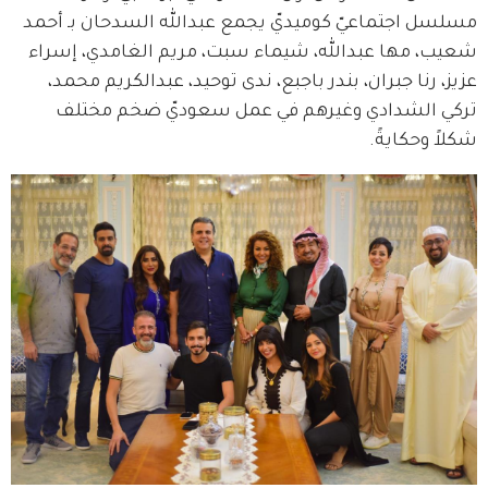
مسلسل اجتماعيّ كوميديّ يجمع عبدالله السدحان بـ أحمد 
شعيب، مها عبدالله، شيماء سبت، مريم الغامدي، إسراء 
عزيز، رنا جبران، بندر باجبع، ندى توحيد، عبدالكريم محمد، 
تركي الشدادي وغيرهم في عمل سعوديّ ضخم مختلف 
شكلاً وحكايةً.