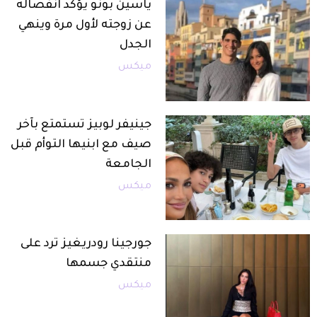
ياسين بونو يؤكد انفصاله
عن زوجته لأول مرة وينهي
الجدل
ميكس
جينيفر لوبيز تستمتع بآخر
صيف مع ابنيها التوأم قبل
الجامعة
ميكس
جورجينا رودريغيز ترد على
منتقدي جسمها
ميكس