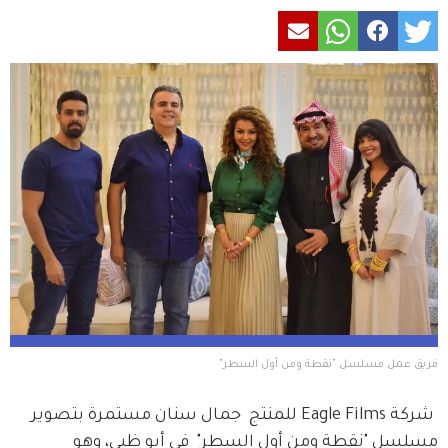
فريق عمل مسلسل "نقطة ومن أول السطر" 
 شركة Eagle Films للمنتج  جمال سنان مستمرة بتصوير 
مسلسل "نقطة ومن أول السطر"  في أبو ظبي، وهو 