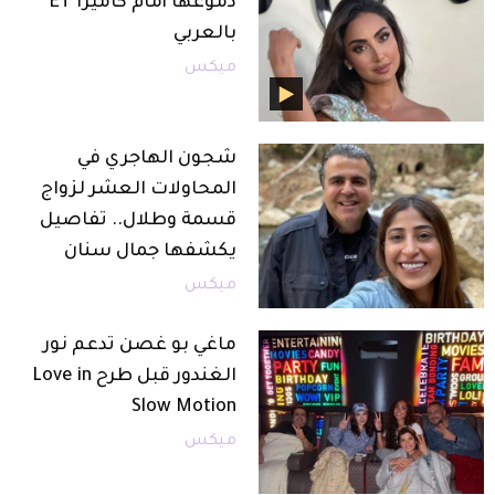
دموعها أمام كاميرا ET
بالعربي
ميكس
شجون الهاجري في
المحاولات العشر لزواج
قسمة وطلال.. تفاصيل
يكشفها جمال سنان
ميكس
ماغي بو غصن تدعم نور
الغندور قبل طرح Love in
Slow Motion
ميكس