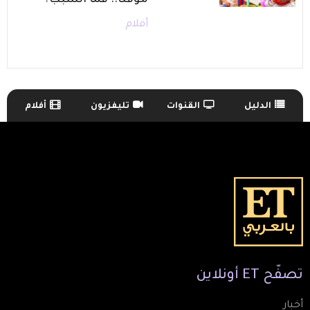
مؤقتًا.. فما السبب؟
أفلام
الدليل
القنوات
تليفزيون
أفلام
TV Guide Menu
تصفّح
ET
أونلاين
أخبار