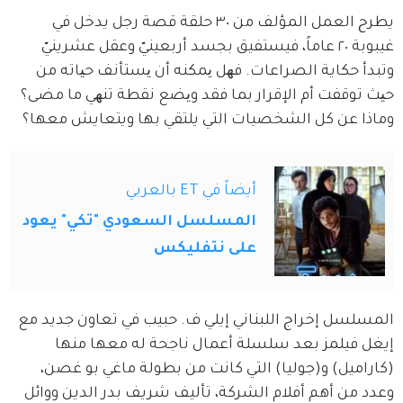
يطرح العمل المؤلف من ٣٠ حلقة قصة رجل يدخل في 
غيبوبة ٢٠ عاماً، فيستفيق بجسد أربعينيّ وعقل عشرينيّ 
وتبدأ حكاية الصراعات. فھل یمكنه أن یستأنف حیاته من 
حیث توقفت أم الإقرار بما فقد ویضع نقطة تنھي ما مضى؟ 
وماذا عن كل الشخصيات التي يلتقي بها ويتعايش معها؟
أيضاً في ET بالعربي
المسلسل السعودي "تكي" يعود
على نتفليكس
المسلسل إخراج اللبناني إيلي ف. حبيب في تعاون جديد مع 
إيغل فيلمز بعد سلسلة أعمال ناجحة له معها منها 
(كاراميل) و(جوليا) التي كانت من بطولة ماغي بو غصن، 
وعدد من أهم أفلام الشركة، تأليف شريف بدر الدين ووائل 