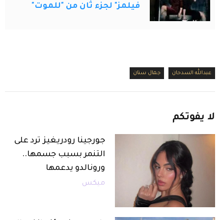
فيلمز" لجزء ثان من "للموت"
عبدالله السدحان
جمال سنان
لا
يفوتكم
جورجينا رودريغيز ترد على
التنمر بسبب جسمها..
ورونالدو يدعمها
ميكس