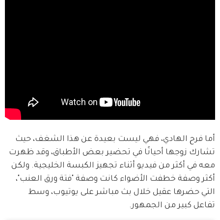
أما فرح الهادي، فهي ليست بعيدة عن هذا الشغف، حيث 
تشارك زوجها أحيانًا في تحضير بعض الأطباق، وقد ظهرت 
معه في أكثر من فيديو أثناء تجهيز الكبسة الخليجية. ولكن 
أكثر وصفة خطفت الأضواء كانت وصفة "فتة ورق العنب"، 
التي حضرها عقيل خلال بث مباشر على يوتيوب، وسط 
تفاعل كبير من الجمهور.