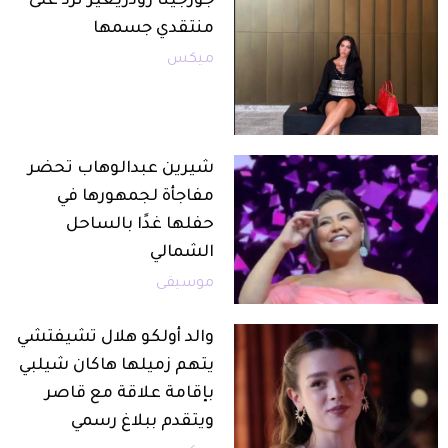
جورجينا رودريغيز ترد على
منتقدي جسمها
ميكس
شيرين عبدالوهاب تحضر
مفاجأة لجمهورها في
حفلها غدًا بالساحل
الشمالي
موسيقى
والد أولكو هلال تشيفتشي
يتهم زميلها هاكان شيلبي
بإقامة علاقة مع قاصر
ويتقدم ببلاغ رسمي