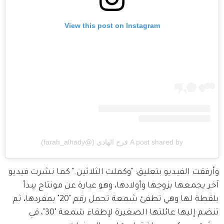
View this post on Instagram
A post shared by فرح الهادي (@farah_alhady)
وأرفقت الفيديو بتعليق: "وكملت الثلاثين." كما نشرت فيديو 
آخر يجمعها بزوجها وأولادها، وهو عبارة عن مونتاج يبدأ 
بلقطة لها وهي تطفئ شمعة تحمل رقم "20" بمفردها، ثم 
تنضم إليها عائلتها الصغيرة لإطفاء شمعة "30"، في 