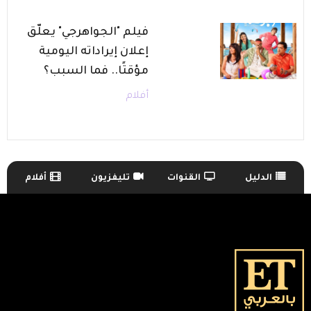
فيلم "الجواهرجي" يعلّق
إعلان إيراداته اليومية
مؤقتًا.. فما السبب؟
أفلام
الدليل
القنوات
تليفزيون
أفلام
TV Guide Menu