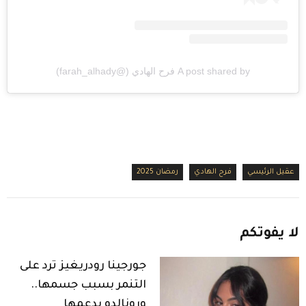
A post shared by فرح الهادي (@farah_alhady)
عقيل الرئيسي
فرح الهادي
رمضان 2025
لا
يفوتكم
جورجينا رودريغيز ترد على
التنمر بسبب جسمها..
ورونالدو يدعمها