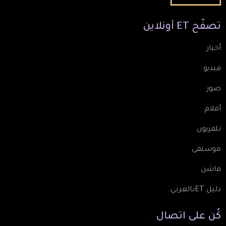
تصفّح
ET
أونلاين
أخبار
فيديو
صور
أفلام
تلفزيون
موسيقى
فاشن
دليل ETبالعربي
كُن
على
اتصال