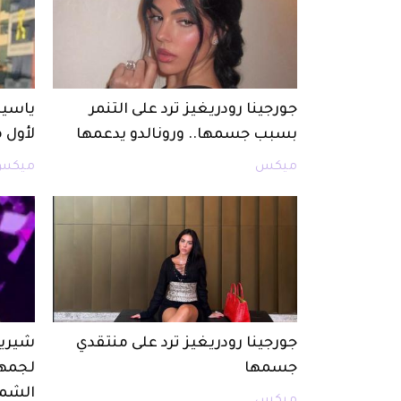
جورجينا رودريغيز ترد على التنمر
ياسين
بسبب جسمها.. ورونالدو يدعمها
لأول 
ميكس
ميكس
جورجينا رودريغيز ترد على منتقدي
شيرين
جسمها
لجمهو
الشما