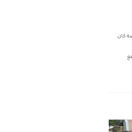
ة كان 
ع 