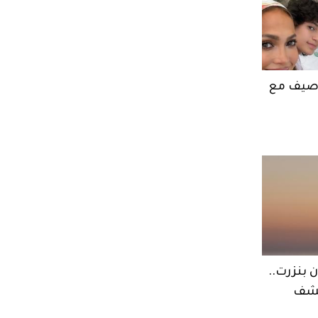
ر صيف مع
 بنزرت..
كشف