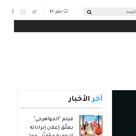
Social links & Watch
بحث
دليل ET
آخر
الأخبار
فيلم "الجواهرجي"
يعلّق إعلان إيراداته