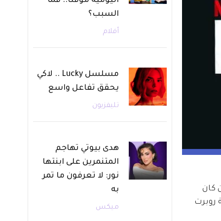
اليومية مؤقتًا.. فما
السبب؟
أفلام
مسلسل Lucky .. لاكي
يحقق تفاعل واسع
تليفزيون
هدى بيوتي تهاجم
المتنمرين على ابنتها
نور: لا تعرفون ما تمر
ويد حين كان 
به
عشر. ومسلسل Freud هو من بطولة روبرت 
ميكس