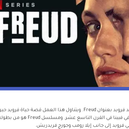
أصدرت نتفليكس مسلسل جديد عن سيغموند فرويد بعنوان Freud. ويتناول هذا العمل قصة حياة فر
يعمل مع مفتش شرطة لمطاردة قاتل خطير في فيينا في القرن التاسع 
فرويد إلى جانب إيلا رومب وجورج فريدريش. 