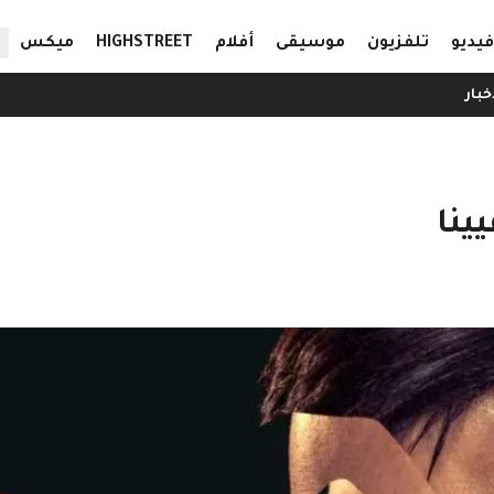
ال
فيديو
تلفزيون
موسيقى
أفلام
HIGHSTREET
ميكس
خبار
ينا