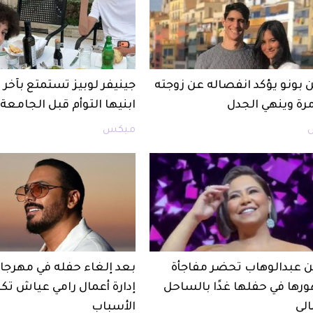
 بونو يؤكد انفصاله عن زوجته
جينيفر لوبيز تستمتع بآخ
مرة وينهي الجدل
ابنيها التوأم قبل الجامعة
ميكس
 عبدالوهاب تحضر مفاجأة
بعد إلغاء حفله في مهرجان
رها في حفلها غدًا بالساحل
إدارة أعمال رامي عياش ت
لي
الأسباب