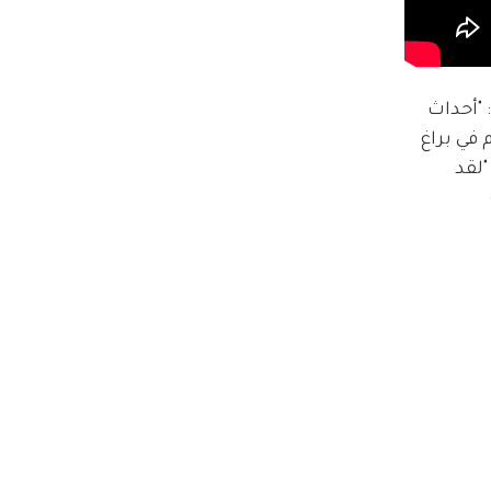
: "أحداث 
في براغ 
لقد 