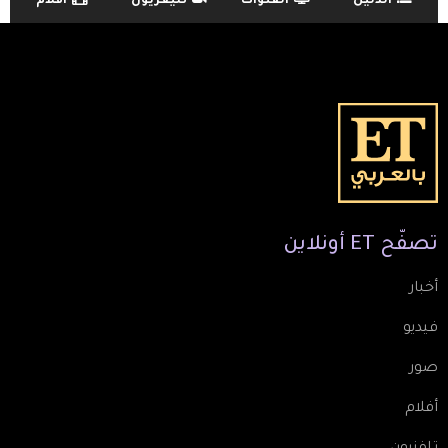
الدليل
القنوات
تليفزيون
أفلام
TV Guide Menu
تصفّح
ET
أونلاين
أخبار
فيديو
صور
أفلام