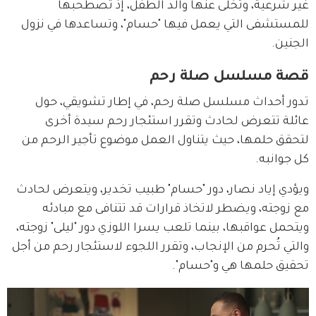
غير شرعية، وتخلى عنها والد الطفل، إذ تصطحبها 
للمستشفى التي يعمل فيها "حسام"، وتساعدها في نزول 
الجنين.
قصة مسلسل صلة رحم
تدور أحداث مسلسل صلة رحم، في إطار تشويقي، حول 
عائلة تتعرض لحادث وتقرر استئجار رحم سيدة أخرى 
لتحقق حلمها، حيث يتناول العمل موضوع تأجير الرحم من 
كل جوانبه.
ويؤدي إياد نصار، دور "حسام" طبيب تخدير، ويتعرض لحادث 
مع زوجته، ويضطر لاتخاذ قرارات قد تتنافى مع مبادئه 
ويتحمل عواقبها، بينما تلعب يسرا اللوزي دور "ليلى" زوجته، 
والتي تُحرم من الإنجاب، وتقرر اللجوء لاستئجار رحم من أجل 
تحقيق حلمها هي و"حسام".