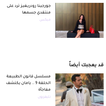
جورجينا رودريغيز ترد على
منتقدي جسمها
ميكس
قد
يعجبك
أيضاً
مسلسل قانون الطبيعة
الحلقة 9 .. يامان يكتشف
مفاجأة
تليفزيون