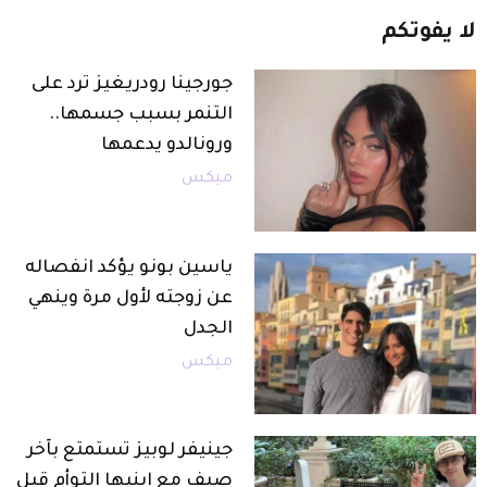
لا
يفوتكم
جورجينا رودريغيز ترد على
التنمر بسبب جسمها..
ورونالدو يدعمها
ميكس
ياسين بونو يؤكد انفصاله
عن زوجته لأول مرة وينهي
الجدل
ميكس
جينيفر لوبيز تستمتع بآخر
صيف مع ابنيها التوأم قبل