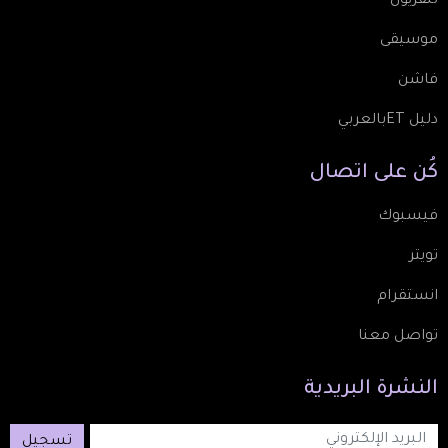
تلفزيون
موسيقى
فاشن
دليل ETبالعربي
كُن
على
اتصال
فيسبوك
تويتر
انستقرام
تواصل معنا
النشرة
البريدية
تسجيل