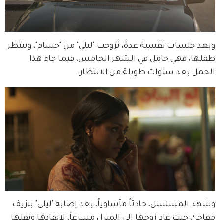
وبعد جلسات نفسية عدة، تزوجت "ليلى" من "حسام"، وتنتظر 
طفلها، فهي حامل في الشهر الخامس، فيما جاء هذا 
الحمل بعد سنوات طويلة من الانتظار.
وشهد المسلسل، حادثاً مآساوياً، بعد إصابة "ليلى" بنزيف 
مفاجئ، حيث عاد زوجها إلى المنزل مسرعاً، لإنقاذها ونقلها 