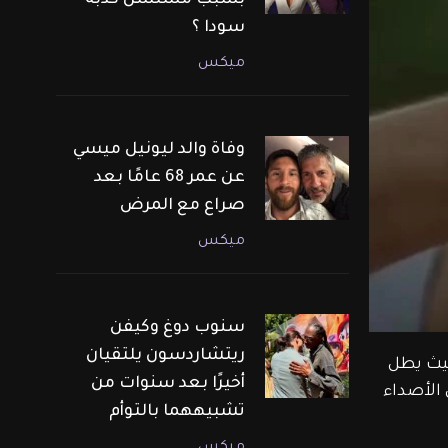
بسبب مسلسل كذبة
سودا ؟
ميكس
وفاة والد ليونيل ميسي
عن عمر 68 عامًا بعد
صراع مع المرض
ميكس
سنوب دوغ وكيفن
ريتشاردسون يلتقيان
يث يطل 
أخيرًا بعد سنوات من
افة إلى الأصداء 
تشبيههما بالتوأم