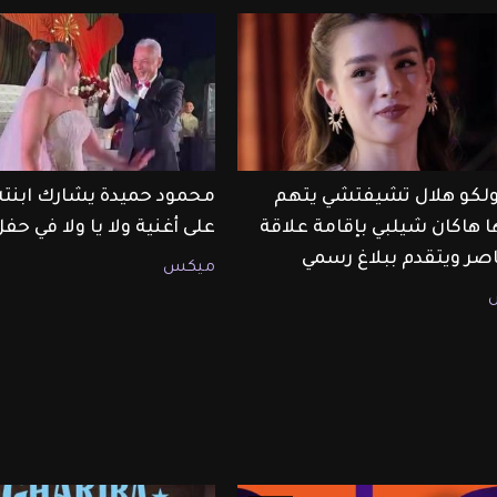
أولكو هلال تشيفتشي يتهم
محمود حميدة يشارك ابنت
ا هاكان شيلبي بإقامة علاقة
على أغنية ولا يا ولا في حف
صر ويتقدم ببلاغ رسمي
ميكس