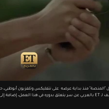
 "المنصة" منذ بداية عرضه  على نتفليكس وتلفزيون أبوظبي، ح
من خلاله معتصم النهار بدور (إيفان)،حيث كشف لـ ET بالعربي عن سر يتعلق بدوره في هذا العمل، إض