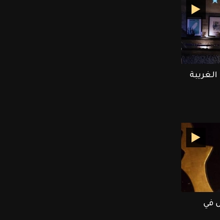
الغريبة
ش في