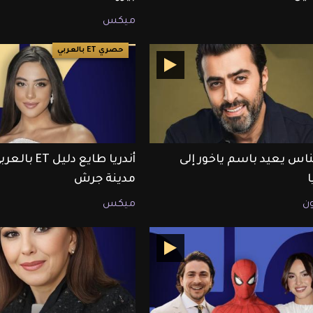
ميكس
حصري ET بالعربي
لناس يعيد باسم ياخور إلى
أندريا طايع دليل T
مدينة جرش
ون
ميكس