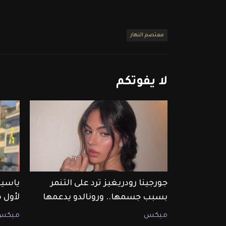
معتصم النهار
لا
يفوتكم
جورجينا رودريغيز ترد على التنمر
ياسين
بسبب جسمها.. ورونالدو يدعمها
لأول 
ميكس
ميكس