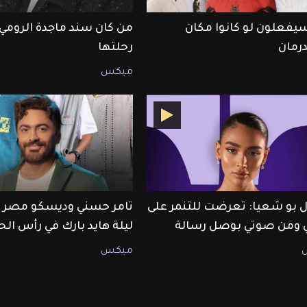
سيفعلون لو كانوا مكان
من كان سند ماجدة الرومي
رمان
رحلتها
ميكس
 بو شعيا: تعرضت للتنمر على
تامر حسني وديسكو مصر ي
ومن صوتي بوصل رسالة
ليلة هايد بارك في رأس ال
ميكس