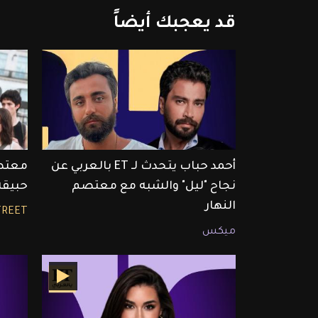
قد
يعجبك
أيضاً
أحمد حباب يتحدث لـ ET بالعربي عن
معتصم
نجاح "ليل" والشبه مع معتصم
حبيقة
النهار
TREET
ميكس