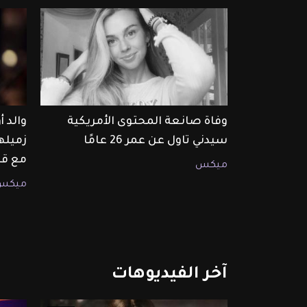
وفاة صانعة المحتوى الأمريكية
والد 
سيدني تاول عن عمر 26 عامًا
زميله
مع قا
ميكس
ميكس
آخر
الفيديوهات