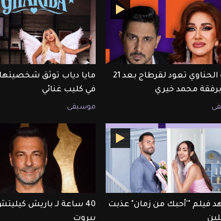
ميادة الحناوي تعود لقرطاج بعد 21
مايا دياب توثق شخصيتها 
 برفقة محمد خيري
في كليب غنائي
ى
موسيقى
 فيلم "'أحبك من زمان" عذبت
40 ساعة لـ باريش كيليت
لين
بيروت