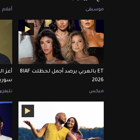
موسيقى
أفلام
ET بالعربي يرصد أجمل لحظلت BIAF
أعز ا
2026
سوريا
ميكس
تليفزي