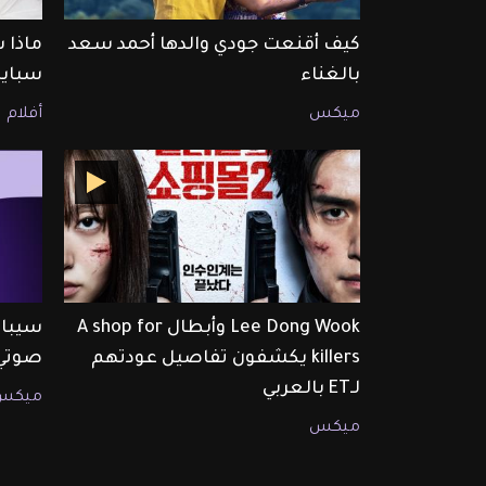
كيف أقنعت جودي والدها أحمد سعد
ماذا 
بالغناء
سبايد
ميكس
أفلام
Lee Dong Wook وأبطال A shop for
سيبال
killers يكشفون تفاصيل عودتهم
صوتي 
لـET بالعربي
ميكس
ميكس