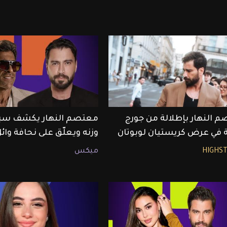
 النهار بإطلالة من جورج
معتصم النهار يكشف سب
 في عرض كريستيان لوبوتان
وزنه ويعلّق على نحافة وائ
HIGHS
ميكس