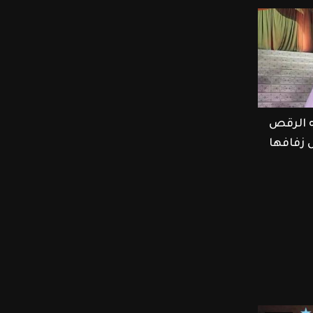
ه الرقص
ل زفافها