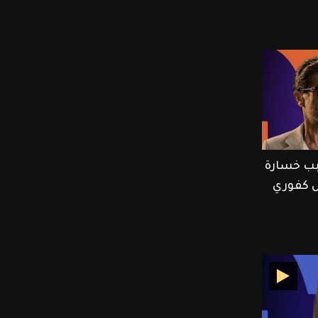
ب خسارة
ل كفوري