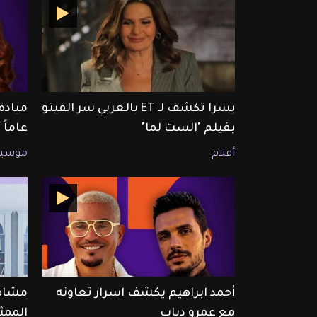
يسرا تكشف لـ ET بالعربي سر الفيتو
بفيلم "الست لما"
عاماً
أفلام
موسيق
أحمد ابراهيم يكشف اسرار تعاونه
مشاهد
مع عمرو دياب
الممث