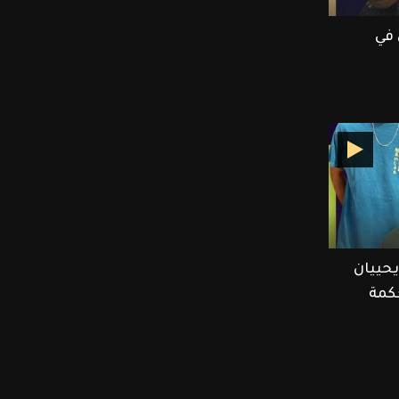
 في
حييان
حكمة