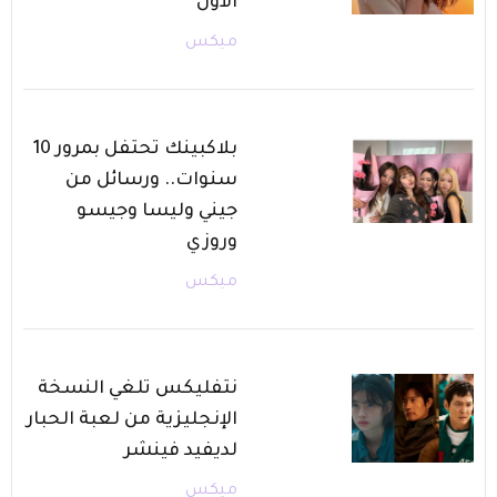
الأول
ميكس
بلاكبينك تحتفل بمرور 10
سنوات.. ورسائل من
جيني وليسا وجيسو
وروزي
ميكس
نتفليكس تلغي النسخة
الإنجليزية من لعبة الحبار
لديفيد فينشر
ميكس