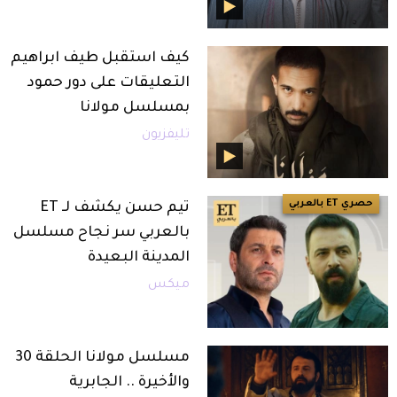
كيف استقبل طيف ابراهيم
التعليقات على دور حمود
بمسلسل مولانا
تليفزيون
حصري ET بالعربي
تيم حسن يكشف لـ ET
بالعربي سر نجاح مسلسل
المدينة البعيدة
ميكس
مسلسل مولانا الحلقة 30
والأخيرة .. الجابرية