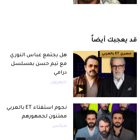
قد
يعجبك
أيضاً
حصري ET بالعربي
هل يجتمع عباس النوري
مع تيم حسن بمسلسل
درامي
تليفزيون
نجوم استفتاء ET بالعربي
ممتنون لجمهورهم
ميكس