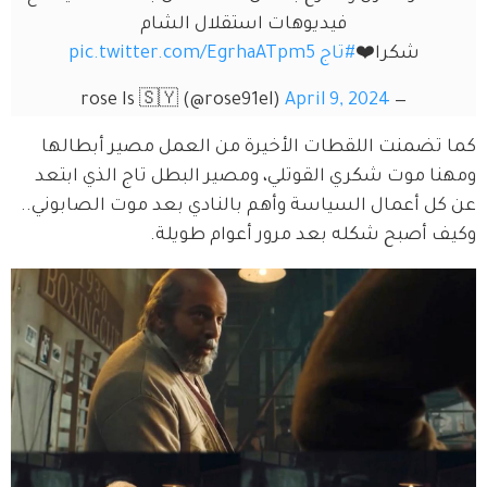
فيديوهات استقلال الشام
شكرا❤️
#تاج
pic.twitter.com/EgrhaATpm5
April 9, 2024
— rose Is 🇸🇾 (@rose91el)
كما تضمنت اللقطات الأخيرة من العمل مصير أبطالها 
ومهنا موت شكري القوتلي، ومصير البطل تاج الذي ابتعد 
عن كل أعمال السياسة وأهم بالنادي بعد موت الصابوني.. 
وكيف أصبح شكله بعد مرور أعوام طويلة.