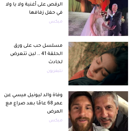
الرقص على أغنية ولا يا ولا
في حفل زفافها
ميكس
مسلسل حب على ورق
الحلقة 41 .. لين تتعرض
لحادث
تليفزيون
وفاة والد ليونيل ميسي عن
عمر 68 عامًا بعد صراع مع
المرض
ميكس