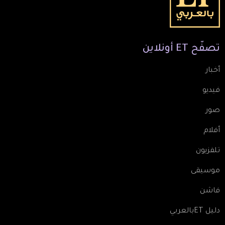
تصفّح
ET
أونلاين
أخبار
فيديو
صور
أفلام
تلفزيون
موسيقى
فاشن
دليل ETبالعربي