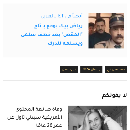
أيضاً في ET بالعربي
رياض بيك يوقع بـ تاج
"المقص" بعد خطف سلمى
ويسلمه للدرك
مسلسل تاج
رمضان 2024
تيم حسن
لا
يفوتكم
وفاة صانعة المحتوى
الأمريكية سيدني تاول عن
عمر 26 عامًا