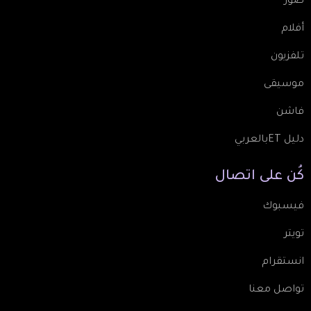
صور
أفلام
تلفزيون
موسيقى
فاشن
دليل ETبالعربي
كُن
على
اتصال
فيسبوك
تويتر
انستقرام
تواصل معنا