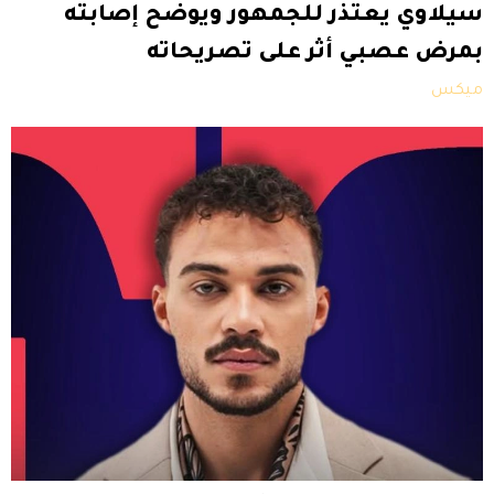
سيلاوي يعتذر للجمهور ويوضح إصابته
بمرض عصبي أثر على تصريحاته
ميكس