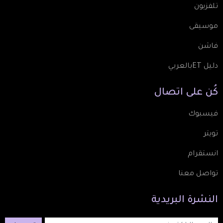
تلفزيون
موسيقى
فاشن
دليل ETبالعربي
كُن
على
اتصال
فيسبوك
تويتر
انستقرام
تواصل معنا
النشرة
البريدية