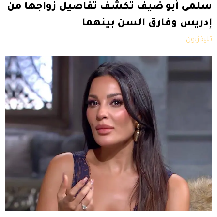
سلمى أبو ضيف تكشف تفاصيل زواجها من
إدريس وفارق السن بينهما
تليفزيون