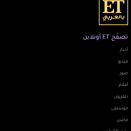
تصفّح
ET
أونلاين
أخبار
فيديو
صور
أفلام
تلفزيون
موسيقى
فاشن