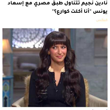
نادين نجيم تتناول طبق مصري مع إسعاد
يونس "أنا أكلت كوارع؟"
ميكس