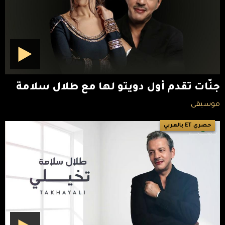
جنّات تقدم أول دويتو لها مع طلال سلامة
موسيقى
حصري ET بالعربي