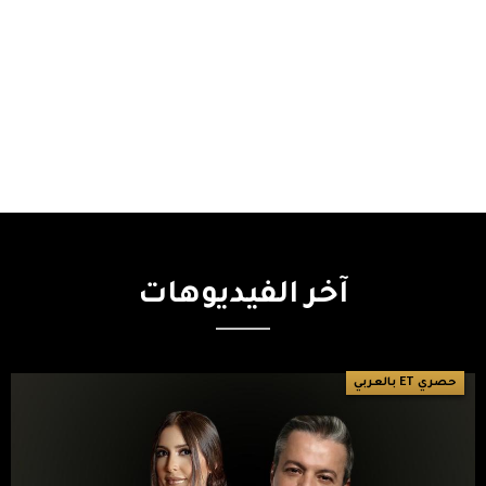
آخر
الفيديوهات
حصري ET بالعربي