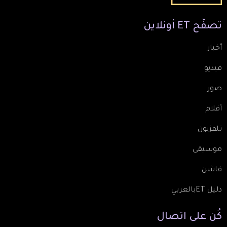
تصفّح
ET
أونلاين
أخبار
فيديو
صور
أفلام
تلفزيون
موسيقى
فاشن
دليل ETبالعربي
كُن
على
اتصال