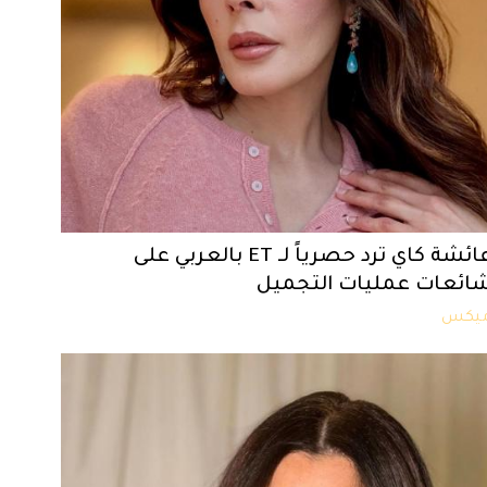
عائشة كاي ترد حصرياً لـ ET بالعربي على
ائعات عمليات التجميل
يكس