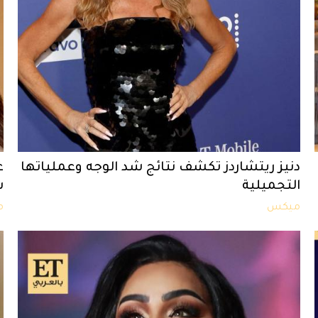
دنيز ريتشاردز تكشف نتائج شد الوجه وعملياتها
التجميلية
ش
ميكس
م